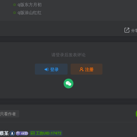
q版东方月初
q版涂山红红
分
请登录后发表评论
登录
注册
只看作者
蔡某
工坊UID:17472