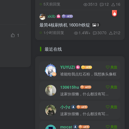
3513
12
16
5天前回复
xklib
最简4核刷铁机 1600/h铁锭
3
1.4W+
3070
212
1小时前回复
1
最近在线
YUYUZI
关注
谁能给我点红石粉，我想换头像框
130615hu
关注
这家伙很懒，什么都没有写...
小小z
关注
这家伙很懒，什么都没有写...
mocat
关注