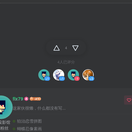
4
4人已评分
+1
+1
-1
+3
flx79
这家伙很懒，什么都没有写...
狛治恋雪拼图
投影馆
个粉丝
蝴蝶忍像素画