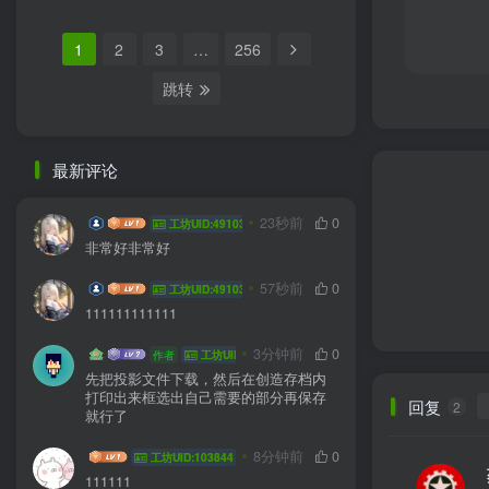
1
2
3
…
256
跳转
最新评论
lVV0v0VVl
23秒前
0
工坊UID:49103
非常好非常好
lVV0v0VVl
57秒前
0
工坊UID:49103
111111111111
Quaint_awa
3分钟前
0
作者
工坊UID:45969
先把投影文件下载，然后在创造存档内
打印出来框选出自己需要的部分再保存
回复
2
就行了
LIUSHIJIE
8分钟前
0
工坊UID:103844
111111