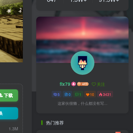
flx79
关注
5
0
1
10
3431
下载
这家伙很懒，什么都没有写...
换
热门推荐
1.3M