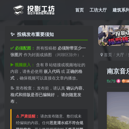
首页
工坊大厅
建筑系
✨
投稿发布重要须知
✅ 必须配图：
所有投稿都
必须附带至少一
张图片
作为封面或插图
（闲聊区除外）
。
首页
大厅
▶️ 视频嵌入：
含有 B 站链接或视频地址的
南京音
内容，请务必使用
嵌入代码
或
正确的格
式
，确保视频可以直接在文章内播放。
flx79
📝 发布检查：
发布前，请认真
确认内容、
格式和排版是否已编辑好
，
请勿随意发
布
。
⚠️ 严肃提醒：
请勿发布随意、敷衍或未
经编辑的内容。任何
恶意灌水或不符合规