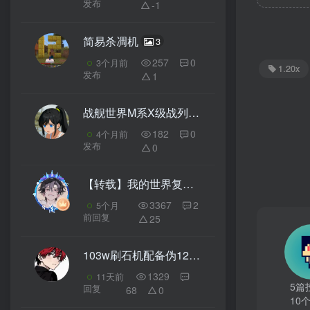
发布
-1
简易杀凋机
3
257
0
3个月前
1.20x
发布
1
战舰世界M系X级战列舰俄亥俄号
4
182
0
4个月前
发布
0
【转载】我的世界复刻随便观
3
3367
2
5个月
前回复
25
103w刷石机配备伪12倍速打包机大宗仓库
1329
11天前
5篇
回复
68
0
10