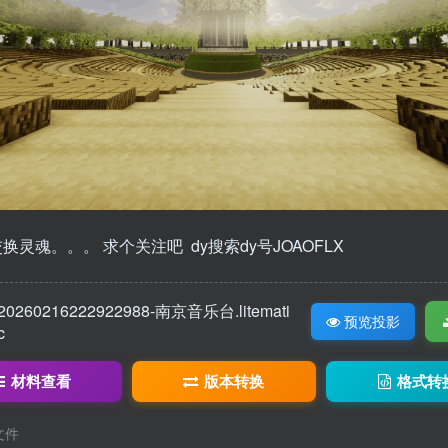
换灵魂。。。 求个关注吧 dy搜索dy号JOAOFLX
20260216222922988-南京音乐台.litemati
预览投影
c
材料查看
版本转换
格式转
c文件