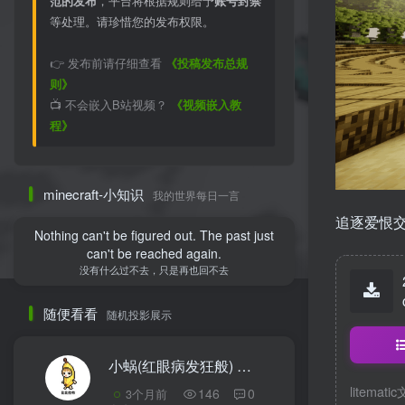
范的发布
，平台将根据规则给予
账号封禁
等处理。请珍惜您的发布权限。
👉 发布前请仔细查看
《投稿发布总规
则》
📺 不会嵌入B站视频？
《视频嵌入教
程》
minecraft-小知识
我的世界每日一言
追逐爱恨交
Nothing can't be figured out. The past just
can't be reached again.
没有什么过不去，只是再也回不去
随便看看
随机投影展示
小蜗(红眼病发狂般)
1
litemati
146
0
3个月前