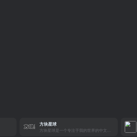
方块星球
方块星球是一个专注于我的世界的中文论坛，提供丰富的资源分享、玩家交流和创意展示，包括地图、皮肤、数据包等内容，打造Minecraft玩家的专属社区乐园！