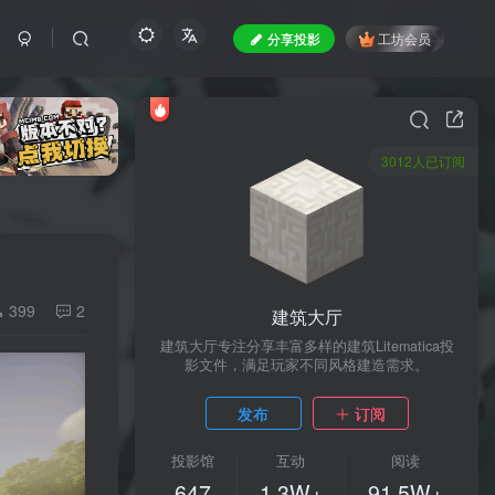
分享投影
工坊会员
3012人已订阅
399
2
建筑大厅
建筑大厅专注分享丰富多样的建筑Litematica投
影文件，满足玩家不同风格建造需求。
发布
订阅
投影馆
互动
阅读
647
1.3W+
91.5W+