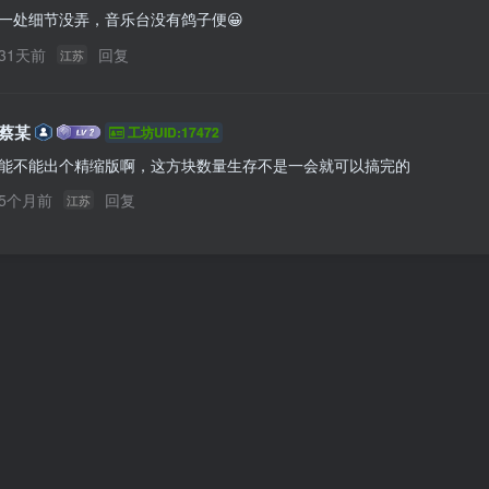
一处细节没弄，音乐台没有鸽子便😀
31天前
回复
江苏
蔡某
工坊UID:17472
能不能出个精缩版啊，这方块数量生存不是一会就可以搞完的
5个月前
回复
江苏