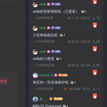
xklib
xklib的苔藓骨粉机（已更新）
3
1115
272
19
9分钟前回复
xklib
小也单核刷石机
3
3910
918
68
16分钟前回复
xklib
xklib的小黑塔
3
2916
738
43
12分钟前回复
Han0618
关注
单区块一百倍速熔炉组
3
2484
12
11
8小时前回复
素___
MiG-31 Foxhound
4