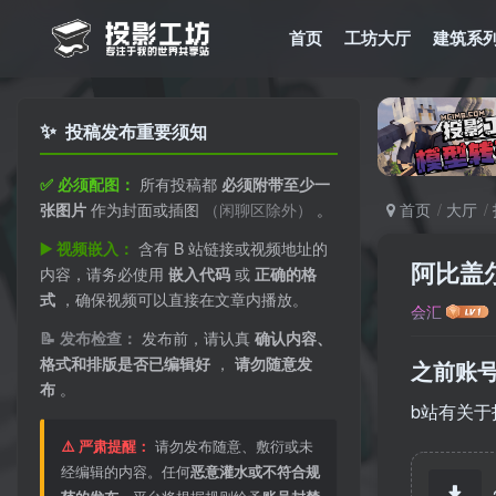
首页
工坊大厅
建筑系
✨
投稿发布重要须知
✅ 必须配图：
所有投稿都
必须附带至少一
张图片
作为封面或插图
（闲聊区除外）
。
首页
大厅
▶️ 视频嵌入：
含有 B 站链接或视频地址的
阿比盖
内容，请务必使用
嵌入代码
或
正确的格
式
，确保视频可以直接在文章内播放。
会汇
📝 发布检查：
发布前，请认真
确认内容、
格式和排版是否已编辑好
，
请勿随意发
之前账
布
。
b站有关于
⚠️ 严肃提醒：
请勿发布随意、敷衍或未
经编辑的内容。任何
恶意灌水或不符合规