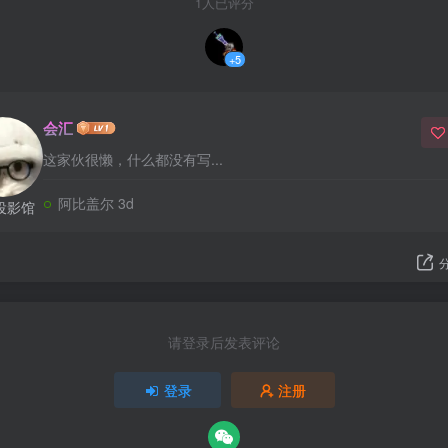
1人已评分
+5
会汇
这家伙很懒，什么都没有写...
阿比盖尔 3d
投影馆
请登录后发表评论
登录
注册