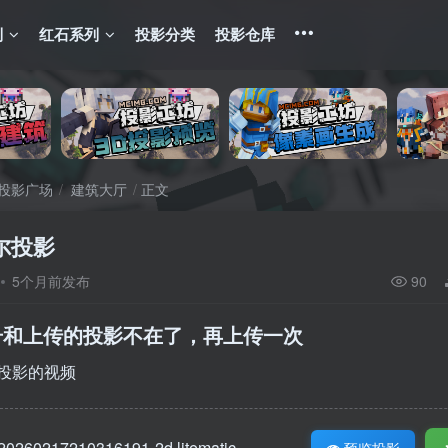
列
红石系列
投影分类
投影仓库
投影广场
建筑大厅
正文
尔投影
5个月前发布
90
号和上传的投影不在了，再上传一次
投影的视频
20260217210316191-2d.litematic
预览投影