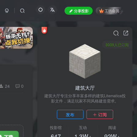
分享投影
工坊会员
3039人已订阅
24
0
建筑大厅
建筑大厅专注分享丰富多样的建筑Litematica投
影文件，满足玩家不同风格建造需求。
发布
订阅
投影馆
互动
阅读
647
1.3W+
92W+
下载