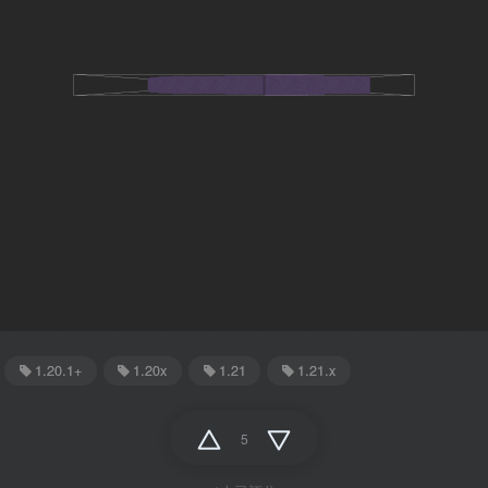
1.20.1+
1.20x
1.21
1.21.x
5