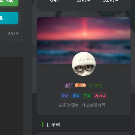
换
891B
会汇
关注
2
0
0
264
这家伙很懒，什么都没有写...
目录树