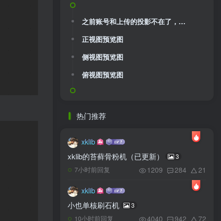
之前账号和上传的投影不在了，再上传一次
正视图预览图
侧视图预览图
俯视图预览图
热门推荐
xklib
xklib的苔藓骨粉机（已更新）
3
1209
284
21
7小时前回复
xklib
小也单核刷石机
3
4040
942
72
10小时前回复