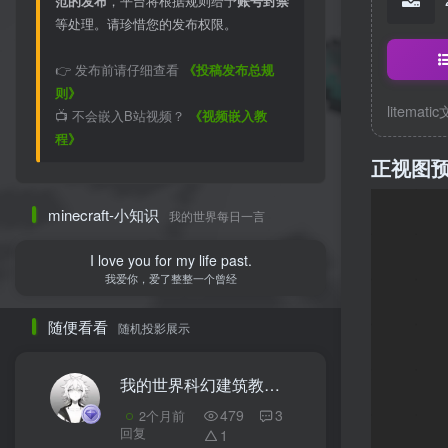
范的发布
，平台将根据规则给予
账号封禁
等处理。请珍惜您的发布权限。
👉 发布前请仔细查看
《投稿发布总规
则》
litemati
📺 不会嵌入B站视频？
《视频嵌入教
程》
正视图
minecraft-小知识
我的世界每日一言
I love you for my life past.
我爱你，爱了整整一个曾经
随便看看
随机投影展示
我的世界科幻建筑教程：揭秘！人族星港（我的世界投影）如何生产大和战列舰！
479
3
2个月前
回复
1