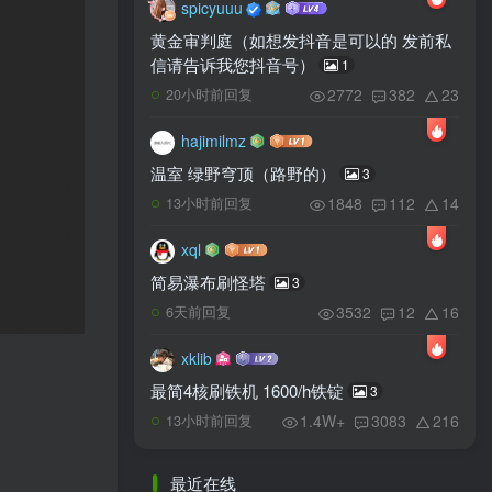
spicyuuu
黄金审判庭（如想发抖音是可以的 发前私
信请告诉我您抖音号）
1
2772
382
23
20小时前回复
hajimilmz
温室 绿野穹顶（路野的）
3
1848
112
14
13小时前回复
xql
简易瀑布刷怪塔
3
3532
12
16
6天前回复
xklib
最简4核刷铁机 1600/h铁锭
3
1.4W+
3083
216
13小时前回复
最近在线