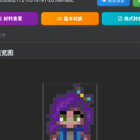
材料查看
版本转换
格式转
c文件
预览图
4