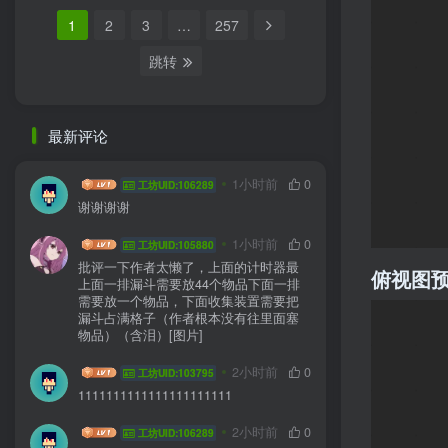
1
2
3
…
257
跳转
最新评论
HYG sa
1小时前
0
工坊UID:106289
谢谢谢谢
jlddmuX
1小时前
0
工坊UID:105880
批评一下作者太懒了，上面的计时器最
俯视图
上面一排漏斗需要放44个物品下面一排
需要放一个物品，下面收集装置需要把
漏斗占满格子（作者根本没有往里面塞
物品）（含泪）[图片]
DDEGFE
2小时前
0
工坊UID:103795
1111111111111111111111
HYG sa
2小时前
0
工坊UID:106289