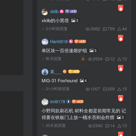
xklib
xklib的小黑塔
3
3062
759
44
2小时前回复
Han0618
单区块一百倍速熔炉组
3
2504
12
12
昨天回复
素___
MiG-31 Foxhound
4
1007
209
15
21小时前回复
imi9178
小野同款刷石机 材料全都是前期常见的 记
得要在铁板门上放一桶水否则会炸膛
3
2340
14
13
23天前回复