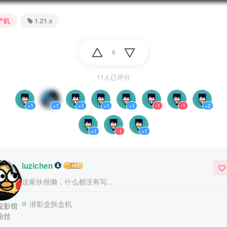
产机
1.21.x
6
11人已评分
+1
+1
+1
+1
+1
-1
-1
+2
+1
-1
+1
luzichen
这家伙很懒，什么都没有写...
潜影盒拆盒机
投影馆
粉丝