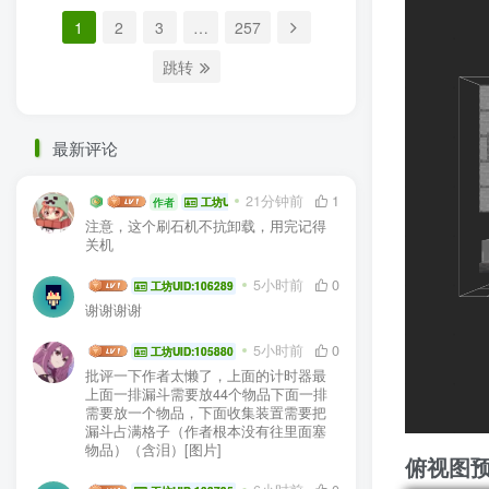
1
2
3
…
257
跳转
最新评论
生电大佬
21分钟前
1
作者
工坊UID:104936
注意，这个刷石机不抗卸载，用完记得
关机
HYG sa
5小时前
0
工坊UID:106289
谢谢谢谢
jlddmuX
5小时前
0
工坊UID:105880
批评一下作者太懒了，上面的计时器最
上面一排漏斗需要放44个物品下面一排
需要放一个物品，下面收集装置需要把
漏斗占满格子（作者根本没有往里面塞
物品）（含泪）[图片]
俯视图