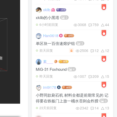
xklib
xklib的小黑塔
3
3068
759
44
6小时前回复
Han0618
单区块一百倍速熔炉组
3
2506
12
12
前天回复
素___
MiG-31 Foxhound
4
1007
209
15
昨天回复
imi9178
小野同款刷石机 材料全都是前期常见的 记
得要在铁板门上放一桶水否则会炸膛
3
2342
14
13
23天前回复