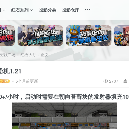
列
红石系列
投影分类
投影仓库
投影广场
红石大厅
正文
机1.21
5个月前更新
2707
00+/小时，启动时需要在朝向苔藓块的发射器填充1