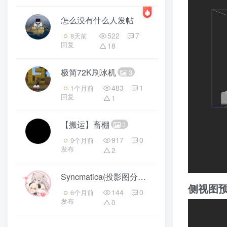
怎么没有什么人发帖
522
7
8天前
回复
18
极简72K刷冰机
3
483
1
1个月前
回复
1
【搬运】畜棚
3
917
0
9个月前
发布
2
Syncmatica(投影图分享)
3
侧视图
144
0
6个月前
发布
0