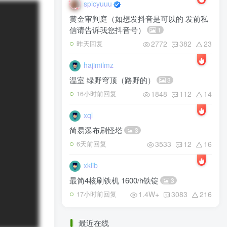
spicyuuu
黄金审判庭（如想发抖音是可以的 发前私
信请告诉我您抖音号）
1
2772
382
23
昨天回复
hajimilmz
温室 绿野穹顶（路野的）
3
1848
112
14
16小时前回复
xql
简易瀑布刷怪塔
3
3533
12
16
6天前回复
xklib
最简4核刷铁机 1600/h铁锭
3
1.4W+
3083
216
17小时前回复
最近在线