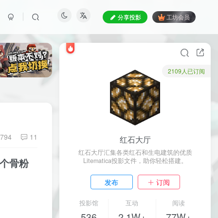
分享投影
工坊会员
2109人已订阅
794
11
红石大厅
红石大厅汇集各类红石和生电建筑的优质
0个骨粉
Litematica投影文件，助你轻松搭建。
发布
订阅
投影馆
互动
阅读
536
2.1W+
77W+