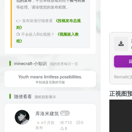
范的发布
，平台将根据规则给予
账号封禁
等处理。请珍惜您的发布权限。
👉 发布前请仔细查看
《投稿发布总规
则》
📺 不会嵌入B站视频？
《视频嵌入教
程》
minecraft-小知识
我的世界每日一言
litemati
Youth means limitless possibilities.
年轻就是无限的可能
正视图
随便看看
随机投影展示
库洛米建筑
3
710
0
4个月前
发布
8