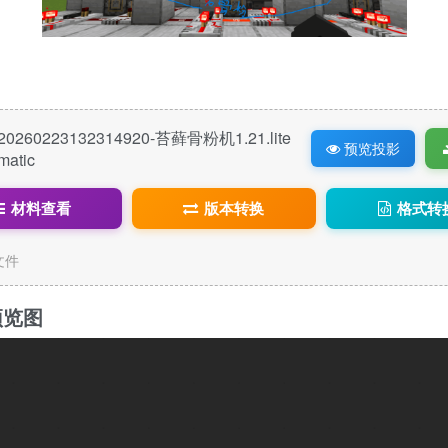
20260223132314920-苔藓骨粉机1.21.lite
预览投影
matic
材料查看
版本转换
格式转
c文件
预览图