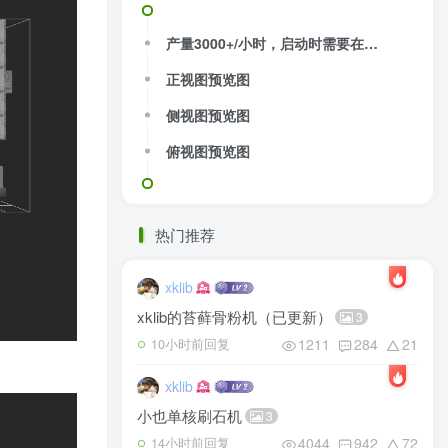
产量3000+/小时，启动时需要在朝向苔藓块的发射器填充10个骨粉
正视图预览图
侧视图预览图
俯视图预览图
热门推荐
xklib
xklib的苔藓骨粉机（已更新）
3
1211
284
21
10小时前回复
xklib
小也单核刷石机
3
4044
942
72
14小时前回复