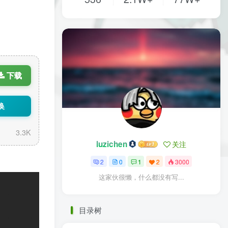
下载
换
3.3K
luzichen
关注
2
0
1
2
3000
这家伙很懒，什么都没有写...
目录树