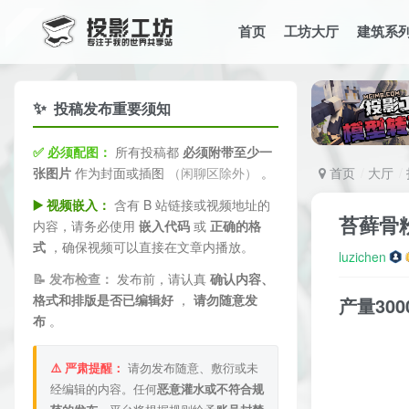
首页
工坊大厅
建筑系
✨
投稿发布重要须知
✅ 必须配图：
所有投稿都
必须附带至少一
张图片
作为封面或插图
（闲聊区除外）
。
首页
大厅
▶️ 视频嵌入：
含有 B 站链接或视频地址的
苔藓骨粉
内容，请务必使用
嵌入代码
或
正确的格
式
，确保视频可以直接在文章内播放。
luzichen
📝 发布检查：
发布前，请认真
确认内容、
格式和排版是否已编辑好
，
请勿随意发
产量30
布
。
⚠️ 严肃提醒：
请勿发布随意、敷衍或未
经编辑的内容。任何
恶意灌水或不符合规