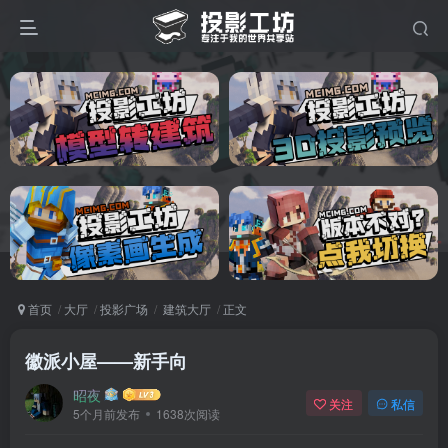
首页
大厅
投影广场
建筑大厅
正文
徽派小屋——新手向
昭夜
关注
私信
5个月前发布
1638次阅读