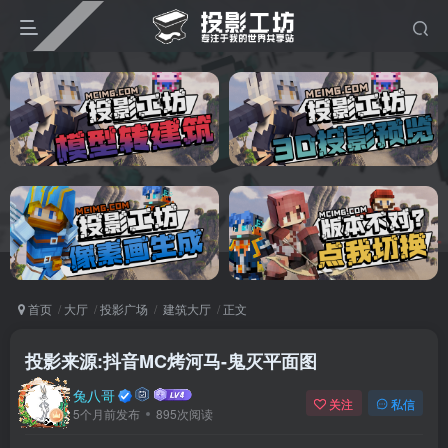
首页
大厅
投影广场
建筑大厅
正文
投影来源:抖音MC烤河马-鬼灭平面图
兔八哥
关注
私信
5个月前发布
895次阅读