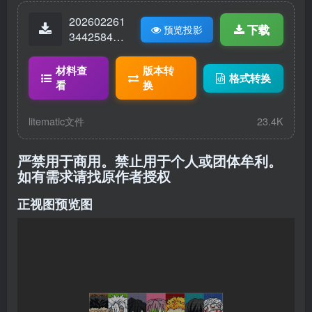
202602261
下载
预览投影
34425846-
抖音MC烤
河马.litemat
材料查
版本转
格式转换
ic
看
换
litematic文件
23.4K
严禁用于商用。禁止用于个人或团体牟利。
如有需求请找原作者授权
正视图预览图