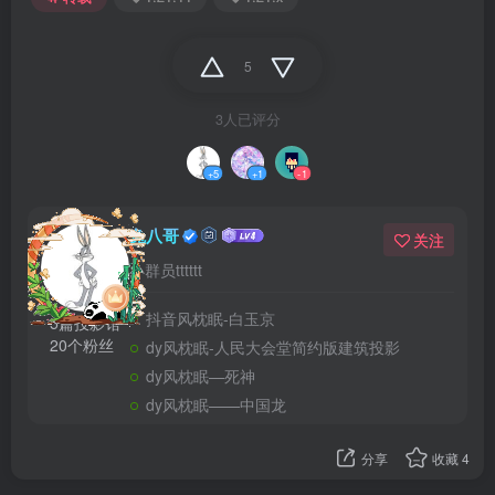
5
3人已评分
+5
+1
-1
兔八哥
关注
小群员tttttt
抖音风枕眠-白玉京
5篇投影馆
20个粉丝
dy风枕眠-人民大会堂简约版建筑投影
dy风枕眠—死神
dy风枕眠——中国龙
分享
收藏
4