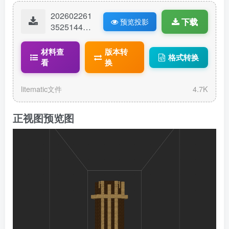
202602261
下载
预览投影
35251440-
Lubyonly地
狱门装饰
材料查
版本转
格式转换
（书本款）
看
换
-爱发电免
费.litematic
litematic文件
4.7K
正视图预览图