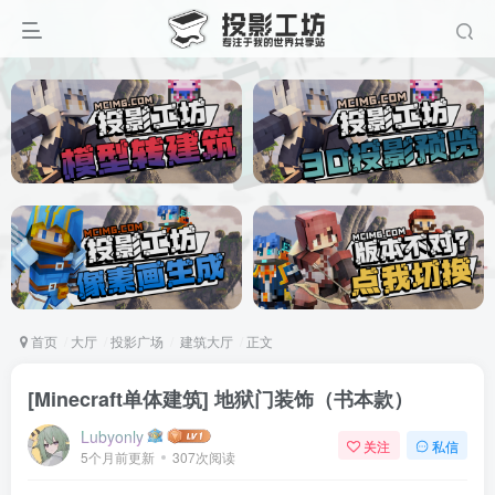
首页
大厅
投影广场
建筑大厅
正文
[Minecraft单体建筑] 地狱门装饰（书本款）
Lubyonly
关注
私信
5个月前更新
307次阅读