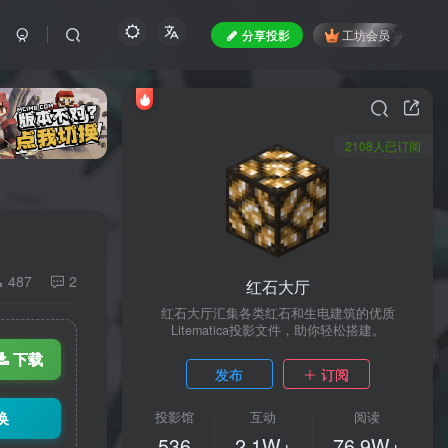
分享投影
工坊会员
2108人已订阅
487
2
红石大厅
红石大厅汇集各类红石和生电建筑的优质
Litematica投影文件，助你轻松搭建。
下载
发布
订阅
换
投影馆
互动
阅读
536
2.1W+
76.9W+