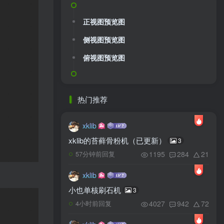
正视图预览图
侧视图预览图
俯视图预览图
热门推荐
xklib
xklib的苔藓骨粉机（已更新）
3
1195
284
21
57分钟前回复
xklib
小也单核刷石机
3
4027
942
72
4小时前回复