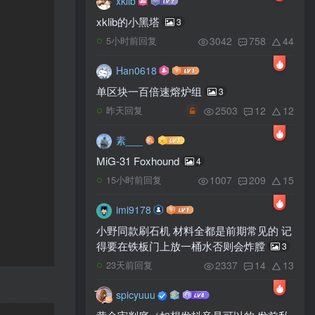
xklib
xklib的小黑塔
3
3042
758
44
5小时前回复
Han0618
单区块一百倍速熔炉组
3
2503
12
12
昨天回复
素___
MiG-31 Foxhound
4
1007
209
15
15小时前回复
imi9178
小野同款刷石机 材料全都是前期常见的 记
得要在铁板门上放一桶水否则会炸膛
3
2337
14
13
23天前回复
spicyuuu