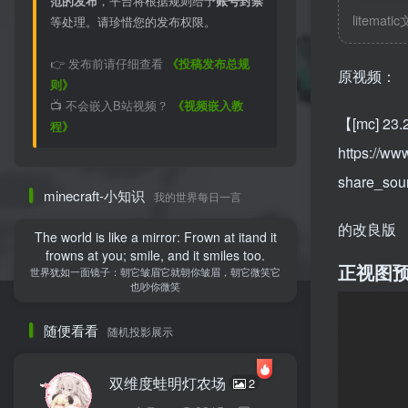
范的发布
，平台将根据规则给予
账号封禁
litemati
等处理。请珍惜您的发布权限。
👉 发布前请仔细查看
《投稿发布总规
原视频：
则》
📺 不会嵌入B站视频？
《视频嵌入教
【[mc] 
程》
https://ww
share_so
minecraft-小知识
我的世界每日一言
的改良版
The world is like a mirror: Frown at itand it
frowns at you; smile, and it smiles too.
正视图
世界犹如一面镜子：朝它皱眉它就朝你皱眉，朝它微笑它
也吵你微笑
随便看看
随机投影展示
双维度蛙明灯农场
2