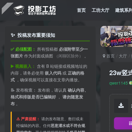
首页
工坊大厅
建筑系
✨
投稿发布重要须知
✅ 必须配图：
所有投稿都
必须附带至少一
张图片
作为封面或插图
（闲聊区除外）
。
首页
大厅
▶️ 视频嵌入：
含有 B 站链接或视频地址的
23w竖
内容，请务必使用
嵌入代码
或
正确的格
式
，确保视频可以直接在文章内播放。
qwer1145
📝 发布检查：
发布前，请认真
确认内容、
格式和排版是否已编辑好
，
请勿随意发
布
。
⚠️ 严肃提醒：
请勿发布随意、敷衍或未
经编辑的内容。任何
恶意灌水或不符合规