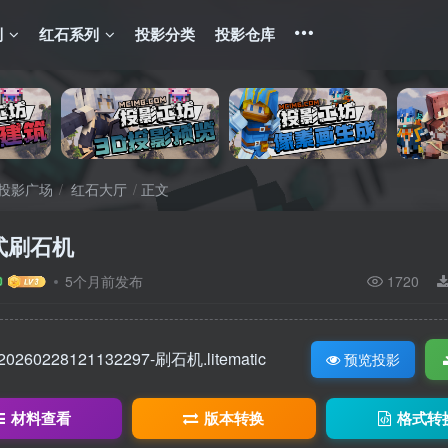
列
红石系列
投影分类
投影仓库
投影广场
红石大厅
正文
式刷石机
5个月前发布
1720
20260228121132297-刷石机.litematic
预览投影
材料查看
版本转换
格式转