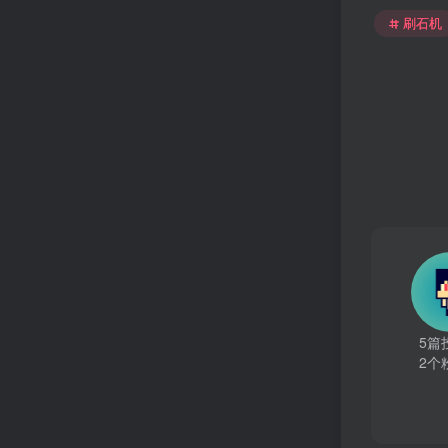
刷石机
5篇
2个