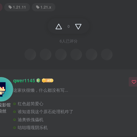
1.21.11
1.21.x
0
6人已评分
+1
+1
+1
+1
-3
-1
qwer1145
这家伙很懒，什么都没有写...
红色超简爱心
投影馆
粉丝
谁知道我这个原石处理机咋了
迪奥铁傀儡机
咕咕嘎嘎阴乐机