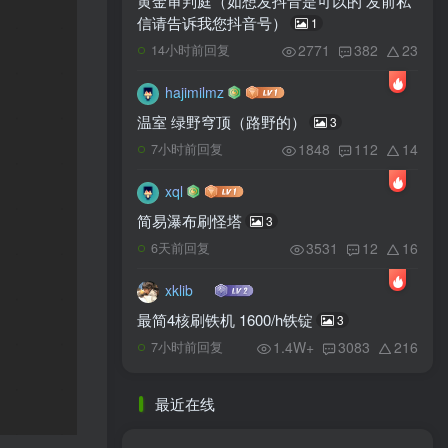
黄金审判庭（如想发抖音是可以的 发前私
信请告诉我您抖音号）
1
2771
382
23
14小时前回复
hajimilmz
温室 绿野穹顶（路野的）
3
1848
112
14
7小时前回复
xql
简易瀑布刷怪塔
3
3531
12
16
6天前回复
xklib
最简4核刷铁机 1600/h铁锭
3
1.4W+
3083
216
7小时前回复
最近在线