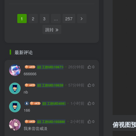
1
2
3
…
257
跳转
最新评论
我不知道啊
26分钟前
0
工坊UID:106710
666666
HYG sa
57分钟前
0
工坊UID:106289
nb
coffee wkf
1小时前
0
工坊UID:60677
166
jlddmuX
2小时前
0
工坊UID:105880
俯视图
我来尝尝咸淡