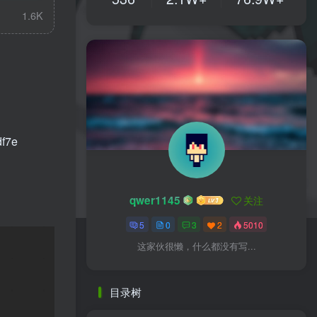
1.6K
f7e
qwer1145
关注
5
0
3
2
5010
这家伙很懒，什么都没有写...
目录树