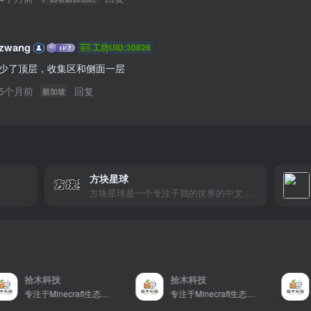
4个月前
回复
广西壮族自治区
zwang
工坊UID:30826
少了顶层，收集区和侧面一层
5个月前
回复
新加坡
方块星球
方块星球是一个专注于我的世界的中文论坛，提供丰富的资源分享、玩家交流和创意展示，包括地图、皮肤、数据包等内容，打造Minecraft玩家的专属社区乐园！
科技
拾木科技
拾木科技
专注于Minecraft生态建设
专注于Minecraft生态建设