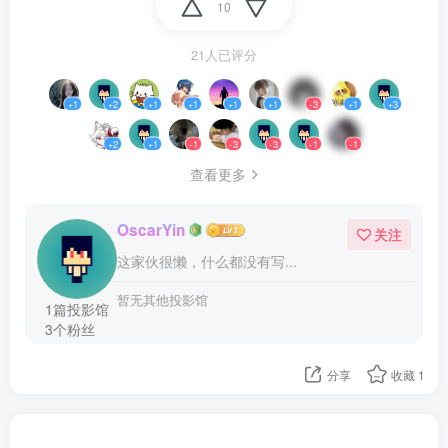
10
21人已评分
+1
+2
+1
+1
+1
+1
-3
+1
+3
+2
+1
-1
-3
-3
-1
-1
查看更多
OscarYin
关注
这家伙很懒，什么都没有写...
暂无其他投影馆
1篇投影馆
3个粉丝
分享
收藏
1