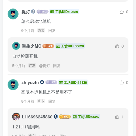
提灯
0
工坊UID:19580
怎么启动地毯机
6个月前
回复
湖北
重生之MC
0
工坊UID:35620
自动检测开机
5个月前
@
提灯
回复
广东
zhiyuzhi
0
工坊UID:14136
高版本拆包机是不是用不了
8个月前
回复
山东
Ll16696245860
1
工坊UID:9626
1.21.11能用吗
6个月前
@
zhiyuzhi
回复
山东