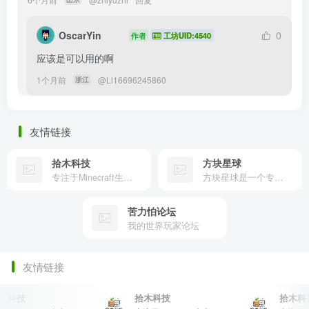
OscarYin
0
作者
工坊UID:4540
应该是可以用的啊
1个月前
@
Ll16696245860
浙江
友情链接
拾木科技
方块星球
专注于Minecraft生态建设
方块星球是一个专注于我的世界的中文论坛，提供丰富的资源分享、玩家交流和创意展示，包括地图、皮肤、数据包等内容，打造Minecraft玩家的专属社区乐园！
苦力怕论坛
我的世界玩家论坛
友情链接
科技
拾木科技
拾木科技