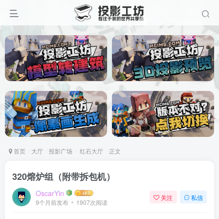
首页
大厅
投影广场
红石大厅
正文
320熔炉组（附带拆包机）
OscarYin
关注
私信
9个月前发布
1907次阅读