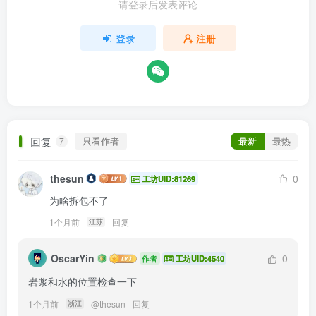
请登录后发表评论
登录
注册
回复
只看作者
最新
最热
7
thesun
0
工坊UID:81269
为啥拆包不了
1个月前
回复
江苏
OscarYin
0
作者
工坊UID:4540
岩浆和水的位置检查一下
1个月前
@
thesun
回复
浙江