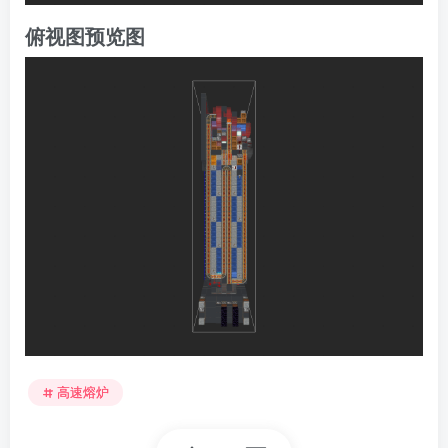
俯视图预览图
高速熔炉