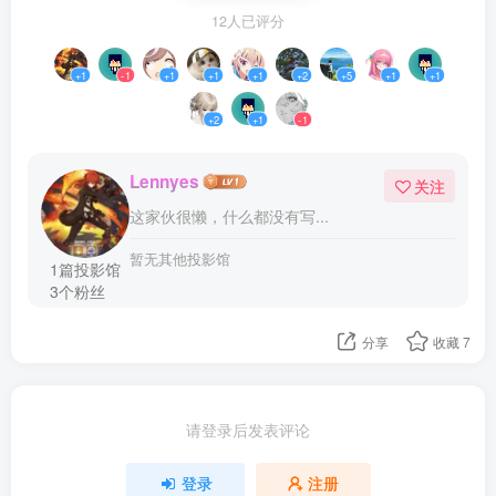
12人已评分
+1
-1
+1
+1
+1
+2
+5
+1
+1
+2
+1
-1
Lennyes
关注
这家伙很懒，什么都没有写...
暂无其他投影馆
1篇投影馆
3个粉丝
分享
收藏
7
请登录后发表评论
登录
注册