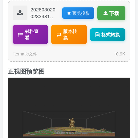
202603020
下载
预览投影
02834815-
风车麦田.lit
ematic
材料查
版本转
格式转换
看
换
litematic文件
10.9K
正视图预览图