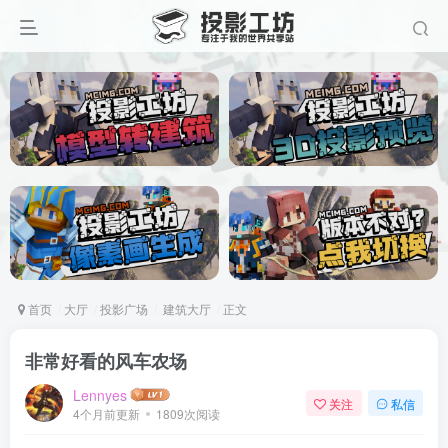
首页
大厅
投影广场
建筑大厅
正文
非常好看的风车农场
Lennyes
关注
私信
4个月前更新
1809次阅读