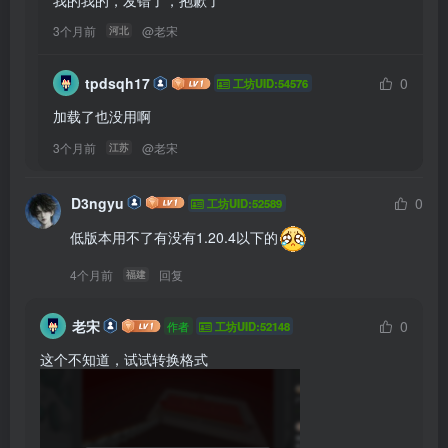
3个月前
@
老宋
河北
tpdsqh17
0
工坊UID:54576
加载了也没用啊
3个月前
@
老宋
江苏
D3ngyu
0
工坊UID:52589
低版本用不了有没有1.20.4以下的
4个月前
回复
福建
老宋
0
作者
工坊UID:52148