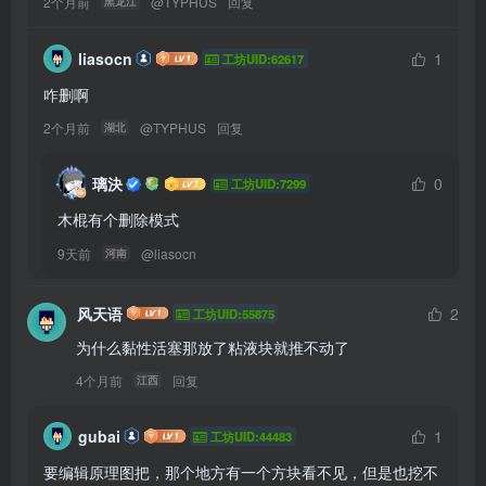
2个月前
@
TYPHUS
回复
黑龙江
liasocn
1
工坊UID:62617
咋删啊
2个月前
@
TYPHUS
回复
湖北
璃決
0
工坊UID:7299
木棍有个删除模式
9天前
@
liasocn
河南
风天语
2
工坊UID:55875
为什么黏性活塞那放了粘液块就推不动了
4个月前
回复
江西
gubai
1
工坊UID:44483
要编辑原理图把，那个地方有一个方块看不见，但是也挖不