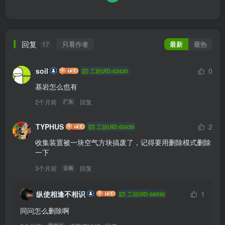
回复
只看作者
最新
最热
17
soil
0
工坊UID:62430
基岩怎么也有
2个月前
回复
广东
TYPHUS
2
工坊UID:65439
收集装置被一块空气方块搞废了，记得要用删除模式删除
一下
3个月前
回复
云南
纵使相逢不相识
1
工坊UID:68936
同问怎么删除啊