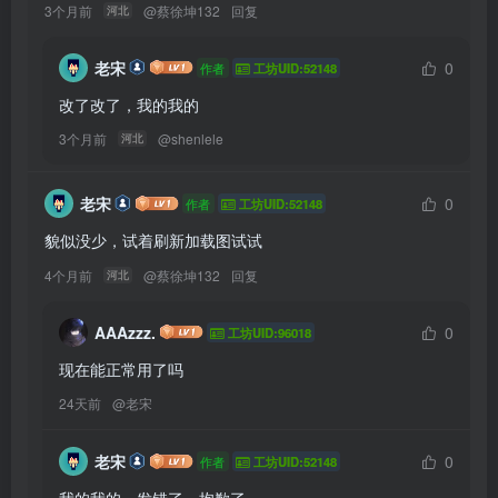
3个月前
@
蔡徐坤132
回复
河北
老宋
0
作者
工坊UID:52148
改了改了，我的我的
3个月前
@
shenlele
河北
老宋
0
作者
工坊UID:52148
貌似没少，试着刷新加载图试试
4个月前
@
蔡徐坤132
回复
河北
AAAzzz.
0
工坊UID:96018
现在能正常用了吗
24天前
@
老宋
老宋
0
作者
工坊UID:52148
我的我的，发错了，抱歉了