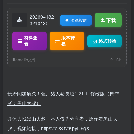
202604132
下载
预览投影
32101309-
猪人塔缺失
区域已改.lit
材料查
版本转
格式转换
ematic
看
换
litematic文件
21.6K
长矛问题解决！僵尸猪人猪灵塔1.21.11修改版（原作
者：黑山大叔）
具体去找黑山大叔，本人仅为分享者，原作者黑山大
叔，视频链接，https://b23.tv/KpyD9qX