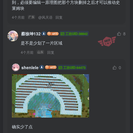
到，必须要编辑一原理图把那个方块删掉之后才可以推动史
莱姆块
4个月前
@
风天语
回复
广东
蔡徐坤132
8
工坊UID:38842
是不是少划了一片区域
4个月前
回复
山东
shenlele
0
工坊UID:64473
确实少了点