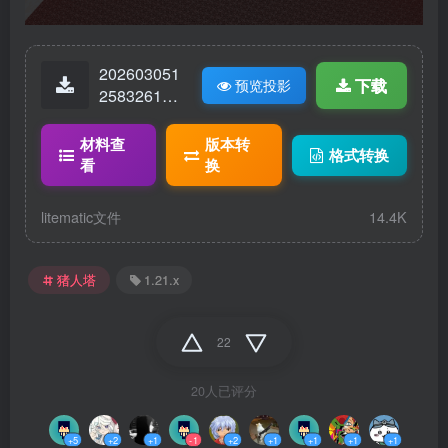
202603051
下载
预览投影
25832614-
黑山叔猪
人.猪灵塔.li
材料查
版本转
格式转换
tematic
看
换
litematic文件
14.4K
猪人塔
1.21.x
22
20人已评分
+5
+2
+1
-1
+2
+1
+1
+1
+1