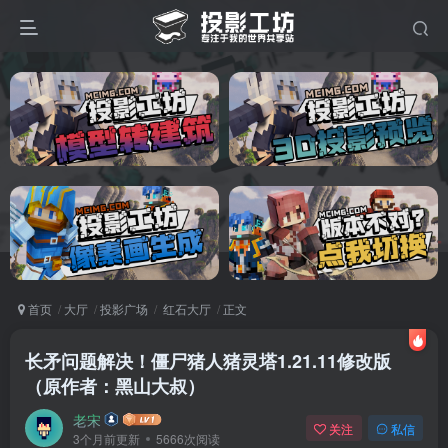
首页
大厅
投影广场
红石大厅
正文
长矛问题解决！僵尸猪人猪灵塔1.21.11修改版
（原作者：黑山大叔）
老宋
关注
私信
3个月前更新
5666次阅读