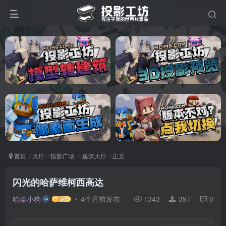
首页
大厅
投影广场
建筑大厅
正文
闪光的哈萨维柯西高达
哈柴小狗
4个月前发布
1343
397
0