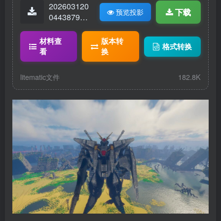
202603120
下载
预览投影
04438796-
柯西高达.lit
ematic
材料查
版本转
格式转换
看
换
litematic文件
182.8K