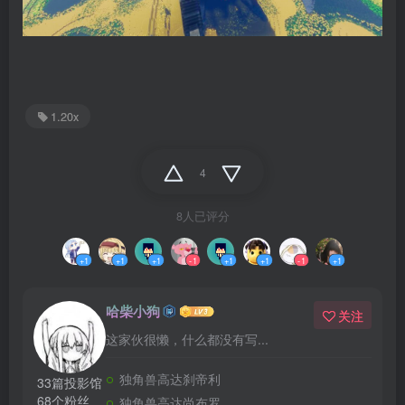
1.20x
4
8人已评分
+1
+1
+1
-1
+1
+1
-1
+1
哈柴小狗
关注
这家伙很懒，什么都没有写...
独角兽高达刹帝利
33篇投影馆
68个粉丝
独角兽高达尚布罗