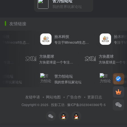
苦力怕论坛
我的世界玩家论坛
友情链接
科技
拾木科技
拾木科技
专注于Minecraft生态建设
专注于Minecraft生态建设
方块星球
方块星球
方块星球是一个专注于我的世界的中文论坛，提供丰富的资源分享、玩家交流和创意展示，包括地图、皮肤、数据包等内容，打造Minecraft玩家的专属社区乐园！
方块星球是一个专注于我的世界的中文论坛，提供丰富的资源分享、玩家交流和创意展示，包括地图、皮肤、数据包等内容，打造Minecraft玩家的专属社区乐园！
怕论坛
苦力怕论坛
苦力怕论
世界玩家论坛
我的世界玩家论坛
我的世界
友链申请
网站地图
广告合作
更新日志
Copyright © 2025 ·
投影工坊
·
豫ICP备2023040366号-5