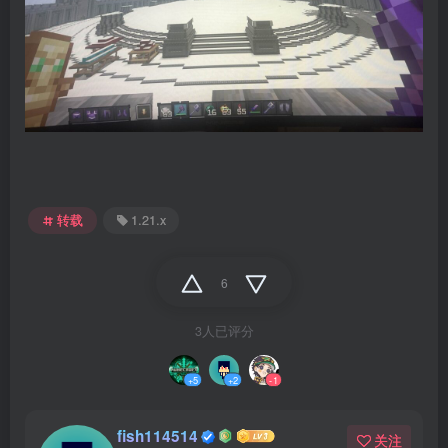
转载
1.21.x
6
3人已评分
+5
+2
-1
fish114514
关注