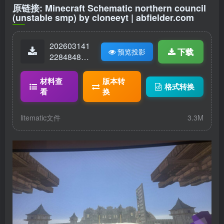
原链接:
Minecraft Schematic northern council
(unstable smp) by cloneeyt | abfielder.com
202603141
下载
预览投影
22848480-
council-fro
m-abfielder.
材料查
版本转
格式转换
litematic
看
换
litematic文件
3.3M