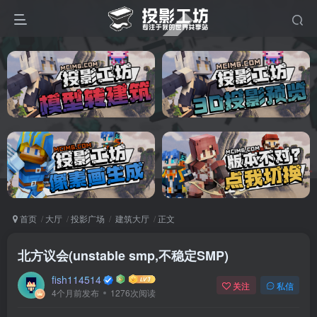
首页
大厅
投影广场
建筑大厅
正文
北方议会(unstable smp,不稳定SMP)
fish114514
关注
私信
4个月前发布
1276次阅读