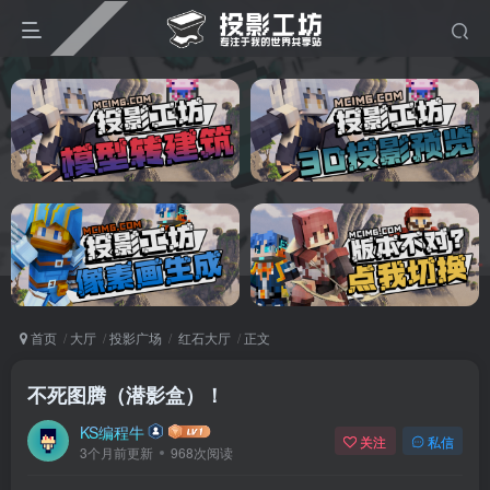
首页
大厅
投影广场
红石大厅
正文
不死图腾（潜影盒）！
KS编程牛
关注
私信
3个月前更新
968次阅读