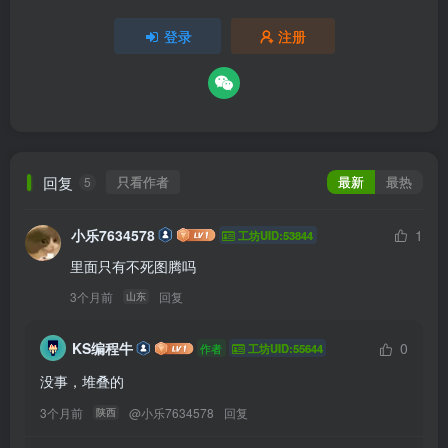
登录
注册
回复
只看作者
最新
最热
5
小乐7634578
1
工坊UID:53844
里面只有不死图腾吗
3个月前
回复
山东
KS编程牛
0
作者
工坊UID:55644
没事，堆叠的
3个月前
@
小乐7634578
回复
陕西