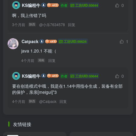
KS编程牛
0
作者
工坊UID:55644
啊，我上传错了吗
3个月前
@
小乐7634578
回复
陕西
Catpack
1
工坊UID:56624
java 1.20.1 不能（
4个月前
回复
湖南
KS编程牛
0
作者
工坊UID:55644
要在创造模式中哦，我是在1.14中用指令生成，装备有全部
的保护，亲亲[meigui]*3
4个月前
@
Catpack
回复
陕西
友情链接