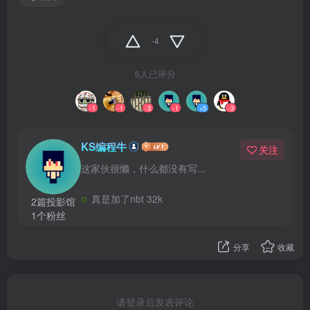
-4
6人已评分
-1
-1
-3
-1
+5
-3
KS编程牛
关注
这家伙很懒，什么都没有写...
真是加了nbt 32k
2篇投影馆
1个粉丝
分享
收藏
请登录后发表评论