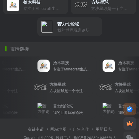
拾木科技
方块星球
专注于Minecraft生态建设
方块星球是一个专注于我的世界的中文论坛，提供丰富的资源分享、玩家交流和创意展示，包括地图、皮肤、数据包等内容，打造Minecraft玩家的专属社区乐园！
苦力怕论坛
我的世界玩家论坛
友情链接
拾木科技
拾木科技
专注于Minecraft生态建设
专注于Minecraft生态建设
星球
方块星球
方块星球
方块星球是一个专注于我的世界的中文论坛，提供丰富的资源分享、玩家交流和创意展示，包括地图、皮肤、数据包等内容，打造Minecraft玩家的专属社区乐园！
方块星球是一个专注于我的世界的中文论坛，提供丰富的资源分享、玩家交流和创意展示，包括地图、皮肤、数据包等内容，打造Minecraft玩家的专属社区乐园！
坛
苦力怕论坛
苦力怕论坛
玩家论坛
我的世界玩家论坛
我的世界玩家
友链申请
网站地图
广告合作
更新日志
Copyright © 2025 ·
投影工坊
·
豫ICP备2023040366号-5