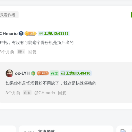
只看作者
CHmario
工坊UID:63313
拜托，有没有可能这个骨粉机是负产出的
3个月前
回复
浙江
ox-LYH
工坊UID:49410
作者
如果你有刷怪塔骨粉不用缺了，我这是快速催熟的
3个月前
@
CHmario
回复
山东
方块星球