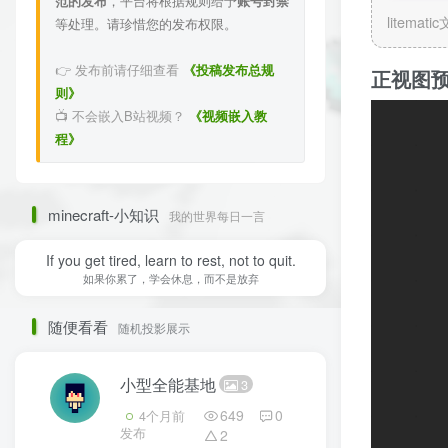
范的发布
，平台将根据规则给予
账号封禁
litemati
等处理。请珍惜您的发布权限。
👉 发布前请仔细查看
《投稿发布总规
正视图
则》
📺 不会嵌入B站视频？
《视频嵌入教
程》
minecraft-小知识
我的世界每日一言
If you get tired, learn to rest, not to quit.
如果你累了，学会休息，而不是放弃
随便看看
随机投影展示
小型全能基地
3
649
0
4个月前
发布
2