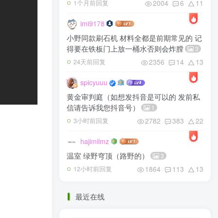
2004
6
11
1个月前回复
imi9178
小野同款刷石机 材料全都是前期常见的 记
得要在铁板门上放一桶水否则会炸膛
3
2356
14
13
24天前回复
spicyuuu
黄金审判庭（如想发抖音是可以的 发前私
信请告诉我您抖音号）
1
2782
383
22
3小时前回复
hajimilmz
温室 绿野穹顶（路野的）
3
1864
113
13
12小时前回复
最近在线