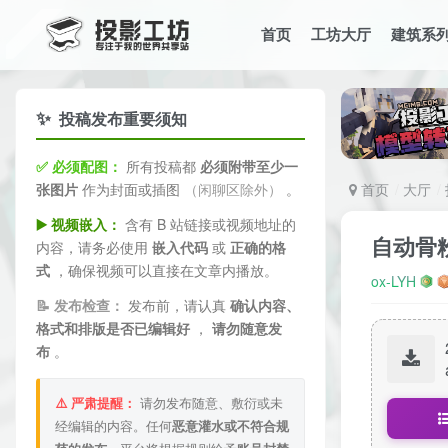
首页
工坊大厅
建筑系
✨
投稿发布重要须知
✅ 必须配图：
所有投稿都
必须附带至少一
张图片
作为封面或插图
（闲聊区除外）
。
首页
大厅
▶️ 视频嵌入：
含有 B 站链接或视频地址的
自动骨
内容，请务必使用
嵌入代码
或
正确的格
式
，确保视频可以直接在文章内播放。
ox-LYH
📝 发布检查：
发布前，请认真
确认内容、
格式和排版是否已编辑好
，
请勿随意发
布
。
⚠️ 严肃提醒：
请勿发布随意、敷衍或未
经编辑的内容。任何
恶意灌水或不符合规