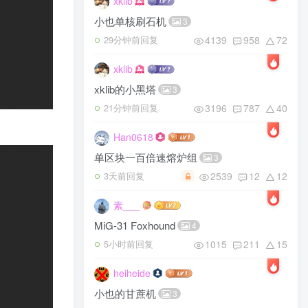
xklib
小也单核刷石机
3
4139
958
72
29分钟前回复
xklib
xklib的小黑塔
3
3196
787
40
21分钟前回复
Han0618
单区块一百倍速熔炉组
3
2539
12
12
3天前回复
素___
MiG-31 Foxhound
4
1015
211
15
5小时前回复
heiheide
小也的甘蔗机
3