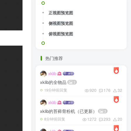
正视图预览图
侧视图预览图
俯视图预览图
热门推荐
xklib
xklib的全物品
3
920
176
32
19分钟前回复
xklib
xklib的苔藓骨粉机（已更新）
3
1272
293
20
8分钟前回复