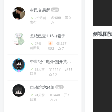
村民交易所
3
699
0
2个月前
发布
1
侧视图
炃绝已交1.16+(箱子我没有放)
3
227
27天
前回复
2
7
中世纪生电外包[开荒刷石机] 质感石头屋
3
1117
11
28天前
回复
10
自动熔炉24组
3
440
1
24天前
回复
-1