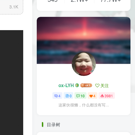
3.1K
ox-LYH
关注
4
0
10
4
3981
这家伙很懒，什么都没有写...
目录树