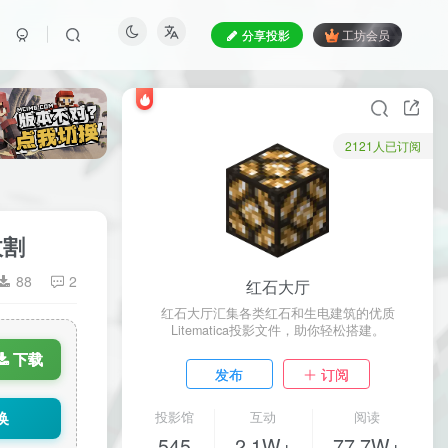
分享投影
工坊会员
2121人已订阅
收割
88
2
红石大厅
红石大厅汇集各类红石和生电建筑的优质
Litematica投影文件，助你轻松搭建。
下载
发布
订阅
换
投影馆
互动
阅读
545
2.1W+
77.7W+