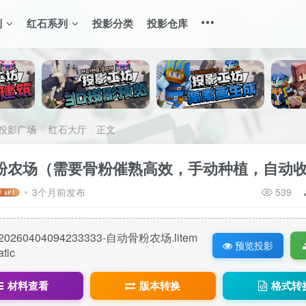
列
红石系列
投影分类
投影仓库
投影广场
红石大厅
正文
粉农场（需要骨粉催熟高效，手动种植，自动
3个月前发布
539
20260404094233333-自动骨粉农场.litem
预览投影
atic
材料查看
版本转换
格式转