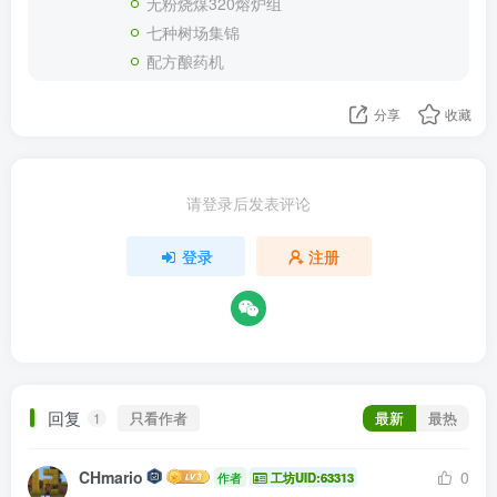
无粉烧煤320熔炉组
七种树场集锦
配方酿药机
分享
收藏
请登录后发表评论
登录
注册
回复
只看作者
最新
最热
1
CHmario
0
作者
工坊UID:63313