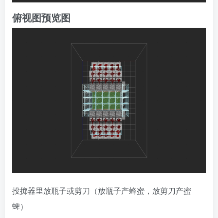
俯视图预览图
投掷器里放瓶子或剪刀（放瓶子产蜂蜜，放剪刀产蜜
蜱）