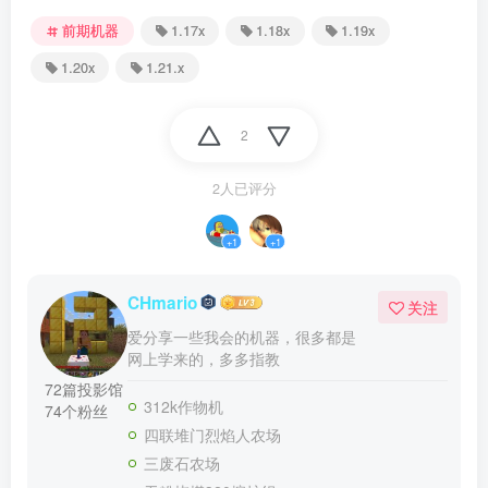
前期机器
1.17x
1.18x
1.19x
1.20x
1.21.x
2
2人已评分
+1
+1
CHmario
关注
爱分享一些我会的机器，很多都是
网上学来的，多多指教
72篇投影馆
312k作物机
74个粉丝
四联堆门烈焰人农场
三废石农场