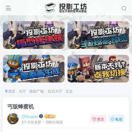
首页
大厅
投影广场
红石大厅
正文
丐版蜂蜜机
CHmario
关注
私信
3个月前更新
599次阅读