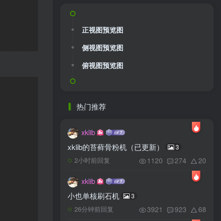
正视图预览图
侧视图预览图
俯视图预览图
热门推荐
xklib
xklib的苔藓骨粉机（已更新）
3
1120
274
20
2小时前回复
xklib
小也单核刷石机
3
3921
923
68
26分钟前回复