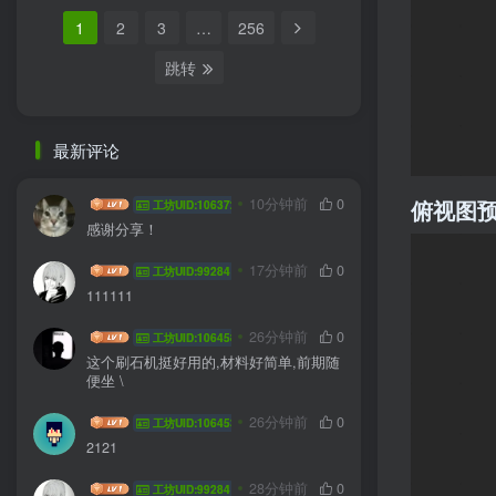
1
2
3
…
256
跳转
最新评论
Hanmo
10分钟前
0
俯视图
工坊UID:106372
感谢分享！
吊袜带
17分钟前
0
工坊UID:99284
111111
z2535433656
26分钟前
0
工坊UID:106458
这个刷石机挺好用的,材料好简单,前期随
便坐 \
ze0719
26分钟前
0
工坊UID:106453
2121
吊袜带
28分钟前
0
工坊UID:99284