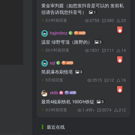
黄金审判庭（如想发抖音是可以的 发前私
信请告诉我您抖音号）
1
2758
380
23
2小时前回复
hajimilmz
温室 绿野穹顶（路野的）
3
1831
111
14
23小时前回复
xql
简易瀑布刷怪塔
3
3515
12
16
5天前回复
xklib
最简4核刷铁机 1600/h铁锭
3
1.4W+
3074
212
3小时前回复
最近在线