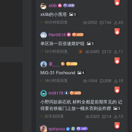
xklib
xklib的小黑塔
3
2932
744
43
40分钟前回复
Han0618
单区块一百倍速熔炉组
3
2485
12
11
12小时前回复
素___
MiG-31 Foxhound
4
1004
208
15
18小时前回复
imi9178
小野同款刷石机 材料全都是前期常见的 记
得要在铁板门上放一桶水否则会炸膛
3
2323
14
13
22天前回复
spicyuuu