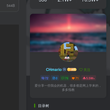
544B
CHmario
关注
72
0
79
71
5.5W+
爱分享一些我会的机器，很多都是网上学来的，
多多指教
目录树