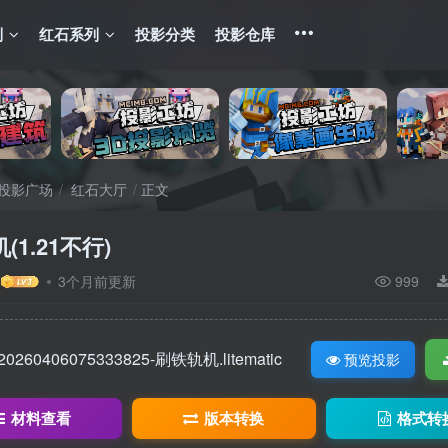
列
红石系列
投影分类
投影仓库
投影广场
红石大厅
正文
(1.21不行)
3个月前更新
999
20260406075333825-刷铁轨机.litematic
预览投影
材料查看
版本转换
格式转