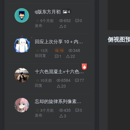
q版东方月初
4
652
0
5个月前
发布
0
侧视图
回应上次分享 10＋内饰外饰精美天空建筑 包含空岛，住所，花园。。。
348
15
13天
前回复
1
22
十六色混凝土+十六色混凝土粉末+刷沙机的收集一体化
6584
77
10天前
回复
23
忘却的旋律系列像素画4（344 * 218）
4
435
0
3个月前
发布
3