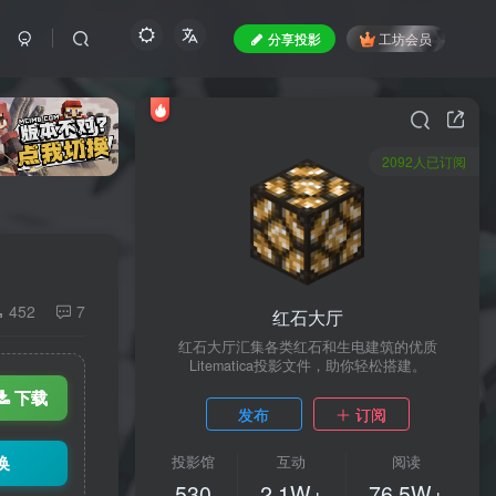
分享投影
工坊会员
2092人已订阅
452
7
红石大厅
红石大厅汇集各类红石和生电建筑的优质
Litematica投影文件，助你轻松搭建。
下载
发布
订阅
换
投影馆
互动
阅读
530
2.1W+
76.5W+