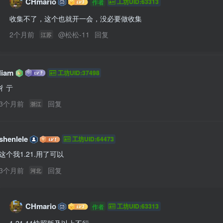
CHmario
工坊UID:63313
作者
收集不了，这个也就开一会，没必要做收集
2个月前
@
松松-11
回复
江苏
liam
工坊UID:37498
彳亍
3个月前
回复
浙江
shenlele
工坊UID:64473
这个我1.21.用了可以
3个月前
回复
河北
CHmario
工坊UID:63313
作者
1.21.11快照版及以上不行