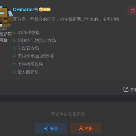
CHmario
爱分享一些我会的机器，很多都是网上学来的，多多指教
312k作物机
篇投影馆
个粉丝
四联堆门烈焰人农场
三废石农场
无粉烧煤320熔炉组
七种树场集锦
配方酿药机
分
请登录后发表评论
登录
注册