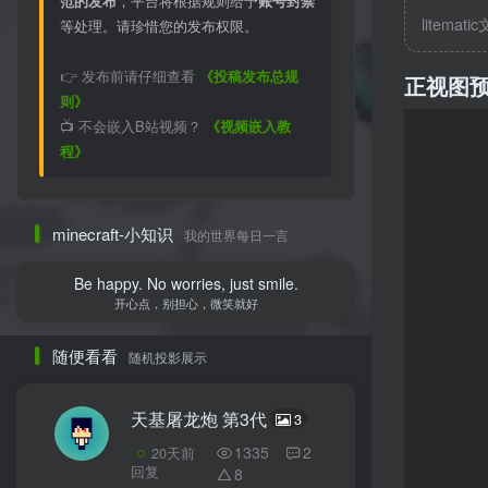
范的发布
，平台将根据规则给予
账号封禁
litemati
等处理。请珍惜您的发布权限。
👉 发布前请仔细查看
《投稿发布总规
正视图
则》
📺 不会嵌入B站视频？
《视频嵌入教
程》
minecraft-小知识
我的世界每日一言
Be happy. No worries, just smile.
开心点，别担心，微笑就好
随便看看
随机投影展示
天基屠龙炮 第3代
3
1335
2
20天前
回复
8