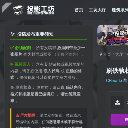
首页
工坊大厅
建筑系
✨
投稿发布重要须知
✅ 必须配图：
所有投稿都
必须附带至少一
张图片
作为封面或插图
（闲聊区除外）
。
首页
大厅
▶️ 视频嵌入：
含有 B 站链接或视频地址的
刷铁轨机
内容，请务必使用
嵌入代码
或
正确的格
式
，确保视频可以直接在文章内播放。
CHmario
📝 发布检查：
发布前，请认真
确认内容、
格式和排版是否已编辑好
，
请勿随意发
布
。
⚠️ 严肃提醒：
请勿发布随意、敷衍或未
经编辑的内容。任何
恶意灌水或不符合规