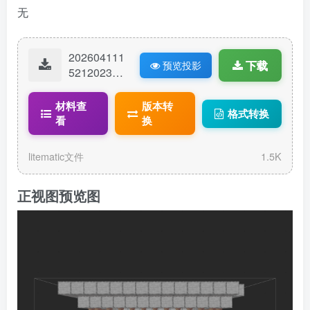
无
202604111
下载
预览投影
52120233-
岩浆机.lite
matic
材料查
版本转
格式转换
看
换
litematic文件
1.5K
正视图预览图