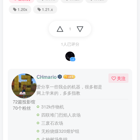
1.20x
1.21.x
1
1人已评分
+1
CHmario
关注
爱分享一些我会的机器，很多都是
网上学来的，多多指教
72篇投影馆
312k作物机
70个粉丝
四联堆门烈焰人农场
三废石农场
无粉烧煤320熔炉组
七种树场集锦