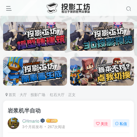
首页
大厅
投影广场
红石大厅
正文
岩浆机半自动
CHmario
关注
私信
3个月前发布
267次阅读