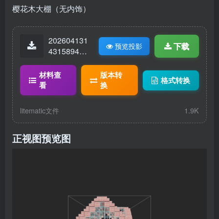
樱花木大棚（无内饰）
202604131
下载
预览投影
43158940-
樱花温室大
棚.litematic
材料查
版本转
格式转换
看
换
litematic文件
1.9K
正视图预览图