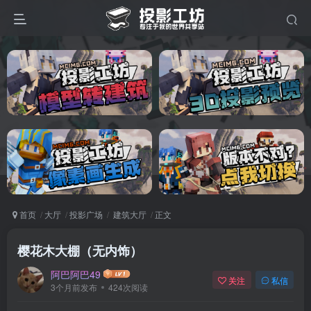
首页
大厅
投影广场
建筑大厅
正文
樱花木大棚（无内饰）
阿巴阿巴49
关注
私信
3个月前发布
424次阅读