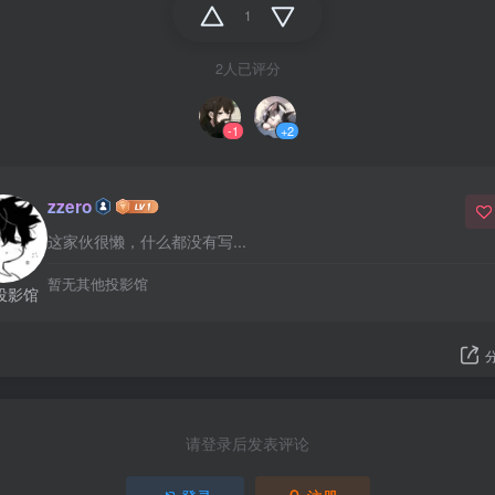
1
2人已评分
-1
+2
zzero
这家伙很懒，什么都没有写...
暂无其他投影馆
投影馆
请登录后发表评论