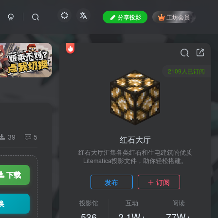
分享投影
工坊会员
2109人已订阅
39
5
红石大厅
红石大厅汇集各类红石和生电建筑的优质
Litematica投影文件，助你轻松搭建。
下载
发布
订阅
换
投影馆
互动
阅读
536
2.1W+
77W+