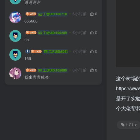
谢谢谢谢
我不知道啊
6小时前
0
工坊UID:106710
666666
HYG sa
6小时前
0
工坊UID:106289
nb
coffee wkf
7小时前
0
工坊UID:60677
166
jlddmuX
8小时前
0
工坊UID:105880
我来尝尝咸淡
这个树场的
https://
是开了实验
个大佬帮
1.21.x