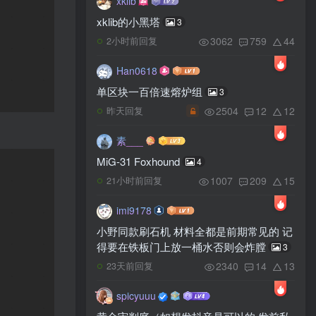
xklib
xklib的小黑塔
3
3062
759
44
2小时前回复
Han0618
单区块一百倍速熔炉组
3
2504
12
12
昨天回复
素___
MiG-31 Foxhound
4
1007
209
15
21小时前回复
imi9178
小野同款刷石机 材料全都是前期常见的 记
得要在铁板门上放一桶水否则会炸膛
3
2340
14
13
23天前回复
spicyuuu