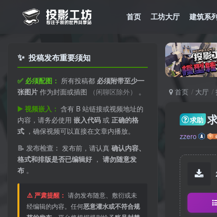
首页
工坊大厅
建筑系
✨
投稿发布重要须知
✅ 必须配图：
所有投稿都
必须附带至少一
张图片
作为封面或插图
（闲聊区除外）
。
首页
大厅
▶️ 视频嵌入：
含有 B 站链接或视频地址的
求助
内容，请务必使用
嵌入代码
或
正确的格
式
，确保视频可以直接在文章内播放。
zzero
📝 发布检查：
发布前，请认真
确认内容、
格式和排版是否已编辑好
，
请勿随意发
布
。
⚠️ 严肃提醒：
请勿发布随意、敷衍或未
经编辑的内容。任何
恶意灌水或不符合规