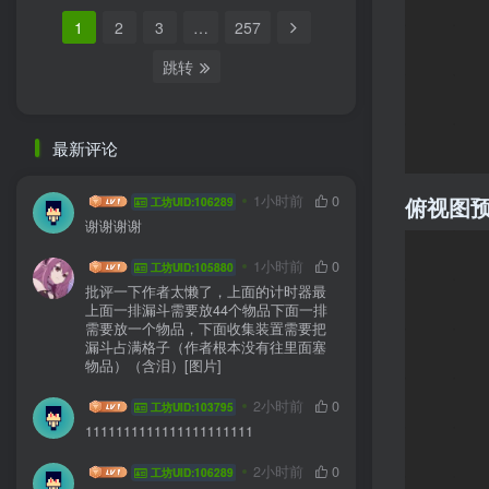
1
2
3
…
257
跳转
最新评论
HYG sa
1小时前
0
俯视图
工坊UID:106289
谢谢谢谢
jlddmuX
1小时前
0
工坊UID:105880
批评一下作者太懒了，上面的计时器最
上面一排漏斗需要放44个物品下面一排
需要放一个物品，下面收集装置需要把
漏斗占满格子（作者根本没有往里面塞
物品）（含泪）[图片]
DDEGFE
2小时前
0
工坊UID:103795
1111111111111111111111
HYG sa
2小时前
0
工坊UID:106289