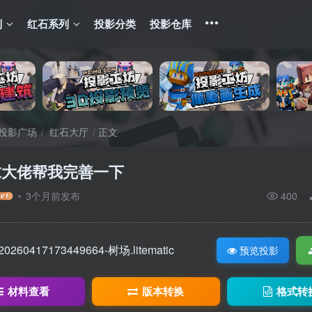
列
红石系列
投影分类
投影仓库
投影广场
红石大厅
正文
求大佬帮我完善一下
3个月前发布
400
20260417173449664-树场.litematic
预览投影
材料查看
版本转换
格式转