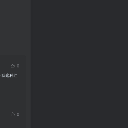
0
于我这种红
0