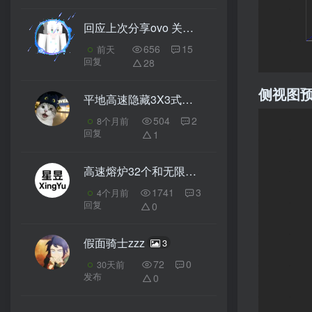
回应上次分享ovo 关于云 月宫等大型建筑！ 声明：二改＋整合
656
15
前天
回复
28
侧视图
平地高速隐藏3X3式楼梯门
3
504
2
8个月前
回复
1
高速熔炉32个和无限刷羊毛毯
3
1741
3
4个月前
回复
0
假面骑士zzz
3
72
0
30天前
发布
0