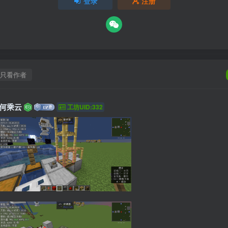
登录
注册
只看作者
何乘云
工坊UID:332