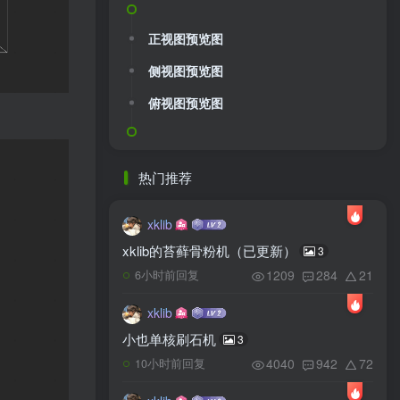
正视图预览图
侧视图预览图
俯视图预览图
热门推荐
xklib
xklib的苔藓骨粉机（已更新）
3
1209
284
21
6小时前回复
xklib
小也单核刷石机
3
4040
942
72
10小时前回复