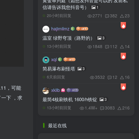
黄金审判庭（如想发抖音是可以的 发前私
信请告诉我您抖音号）
1
2771
382
23
20小时前回复
hajimilmz
温室 绿野穹顶（路野的）
3
1848
112
14
13小时前回复
xql
简易瀑布刷怪塔
3
3532
12
16
6天前回复
21.11，可能
xklib
一下 ，求
最简4核刷铁机 1600/h铁锭
3
1.4W+
3083
216
13小时前回复
最近在线