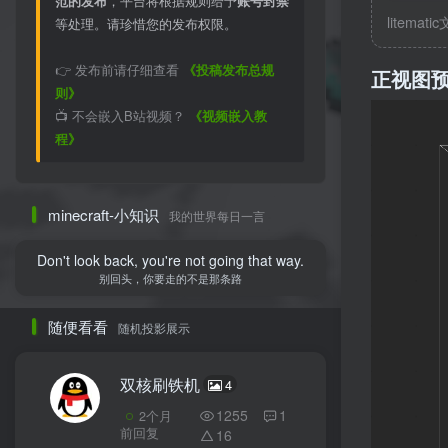
范的发布
，平台将根据规则给予
账号封禁
litemati
等处理。请珍惜您的发布权限。
👉 发布前请仔细查看
《投稿发布总规
正视图
则》
📺 不会嵌入B站视频？
《视频嵌入教
程》
minecraft-小知识
我的世界每日一言
Don't look back, you're not going that way.
别回头，你要走的不是那条路
随便看看
随机投影展示
双核刷铁机
4
1255
1
2个月
前回复
16