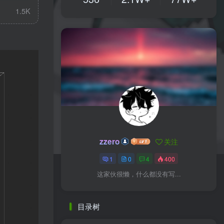
1.5K
zzero
关注
1
0
4
400
这家伙很懒，什么都没有写...
目录树