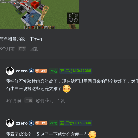
简单粗暴的改一下qwq
3个月前
回复
广东
zzero
工坊UID:38388
作者
我把红石实验性内容给改了，现在就可以用回原来的那个树场了，对
石小白来说搞这些还是太难了
3个月前
@
何乘云
回复
广东
zzero
工坊UID:38388
作者
我看了你这个，又改了一下感觉会方便一点