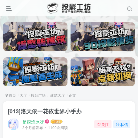
首页
大厅
投影广场
建筑大厅
正文
[013]洛天依一花依世界小手办
是摸渔冰呀
关注
私信
3个月前发布
1100次阅读