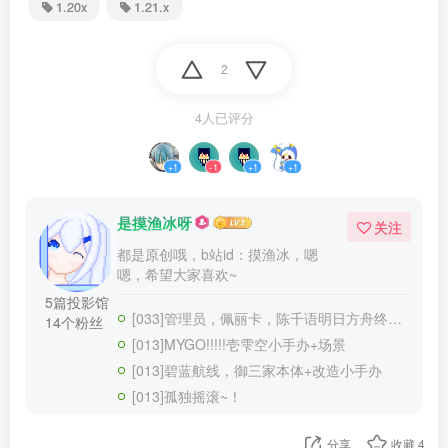
1.20x
1.21.x
2
4人已评分
+1
-1
+1
+1
是摸渔冰呀
关注
都是原创哦，b站id：摸渔冰，嗯
嗯，希望大家喜欢~
5篇投影馆
[033]管理员，佩丽卡，陈千语明日方舟终末地应急小组
14个粉丝
[013]MYGO!!!!!壱雫空小手办+场景
[013]碧蓝航线，御三家本体+改造小手办
[013]孤独摇滚~！
分享
收藏
4