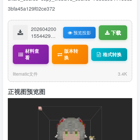
3bfa45a129f02ce372
202604200
下载
预览投影
15544298-
Vsingers洛
天依一花依
材料查
版本转
格式转换
世界013.lit
看
换
ematic
litematic文件
3.4K
正视图预览图