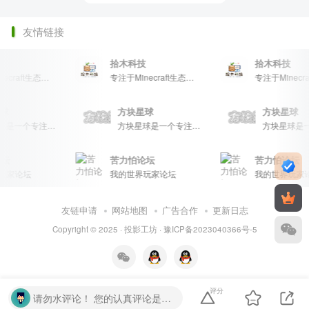
友情链接
拾木科技
拾木科技
专注于Minecraft生态建设
专注于Minecraft生态建设
块星球
方块星球
方块星球
方块星球是一个专注于我的世界的中文论坛，提供丰富的资源分享、玩家交流和创意展示，包括地图、皮肤、数据包等内容，打造Minecraft玩家的专属社区乐园！
方块星球是一个专注于我的世界的中文论坛，提供丰富的资源分享、玩家交流和创意展示，包括地图、皮肤、数据包等内容，打造Minecraft玩家的专属社区乐园！
坛
苦力怕论坛
苦力怕论坛
家论坛
我的世界玩家论坛
我的世界玩家论
友链申请
网站地图
广告合作
更新日志
Copyright © 2025 ·
投影工坊
·
豫ICP备2023040366号-5
评分
请勿水评论！ 您的认真评论是我们的动力。请勿随意输入无意义字符或符号。温馨提示： 对于恶意灌水行为，我们将保留封禁处理的权利。