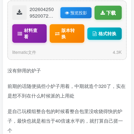
202604250
下载
预览投影
95200725-
72倍速熔炉
组（前期造
材料查
版本转
格式转换
不起中期没
看
换
人用）.lite
matic
litematic文件
4.3K
没有卵用的炉子
前期的话随便搞些小炉子用着，中期就造个320了，实在
是想不到在什么时候派的上用处
是自己玩模组整合包的时候看整合包里没啥烧得快的炉
子，最快也就是相当于40倍速水平的，就打算自己搓一
个