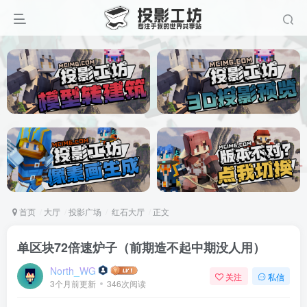
首页
大厅
投影广场
红石大厅
正文
单区块72倍速炉子（前期造不起中期没人用）
North_WG
关注
私信
3个月前更新
346次阅读