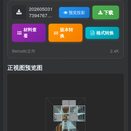
202605031
下载
预览投影
73947674-
交易.litemat
ic
材料查
版本转
格式转换
看
换
litematic文件
2.4K
正视图预览图