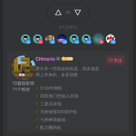
10
8人已评分
+3
-1
+2
+2
+2
+1
-1
+2
CHmario
关注
爱分享一些我会的机器，很多都是
网上学来的，多多指教
72篇投影馆
312k作物机
71个粉丝
四联堆门烈焰人农场
三废石农场
无粉烧煤320熔炉组
七种树场集锦
配方酿药机