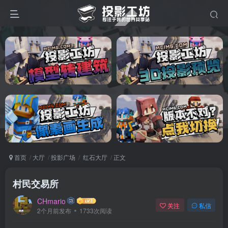
首页
大厅
投影广场
红石大厅
正文
村民交易所
CHmario
关注
私信
2个月前发布
1733次阅读