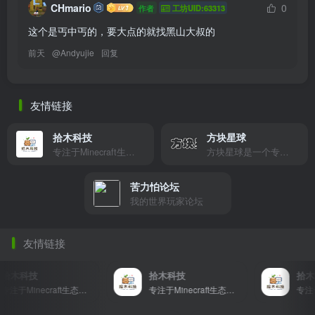
CHmario
0
作者
工坊UID:63313
这个是丐中丐的，要大点的就找黑山大叔的
前天
@
Andyujie
回复
友情链接
拾木科技
方块星球
专注于Minecraft生态建设
方块星球是一个专注于我的世界的中文论坛，提供丰富的资源分享、玩家交流和创意展示，包括地图、皮肤、数据包等内容，打造Minecraft玩家的专属社区乐园！
苦力怕论坛
我的世界玩家论坛
友情链接
拾木科技
拾木科技
拾木科
专注于Minecraft生态建设
专注于Minecraft生态建设