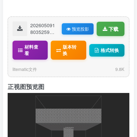
202605091
下载
预览投影
80352592-
自寻路刷怪
塔：最简单
材料查
版本转
格式转换
款.litematic
看
换
litematic文件
9.8K
正视图预览图