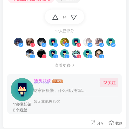
14
17人已评分
+1
-1
+3
+2
+1
-1
+2
+1
+2
+1
-1
+1
+1
-1
+1
+1
查看更多
清风花落
关注
这家伙很懒，什么都没有写...
暂无其他投影馆
1篇投影馆
2个粉丝
分享
收藏