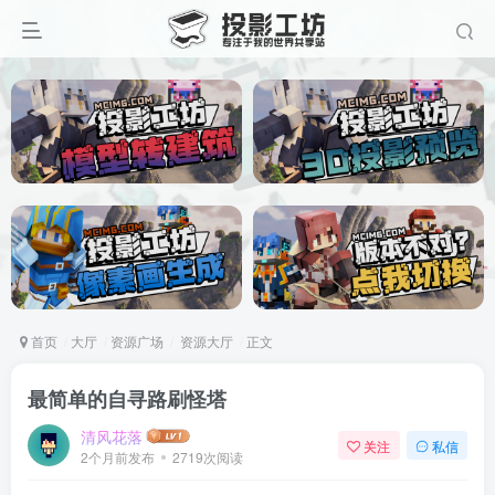
首页
大厅
资源广场
资源大厅
正文
最简单的自寻路刷怪塔
清风花落
关注
私信
2个月前发布
2719次阅读