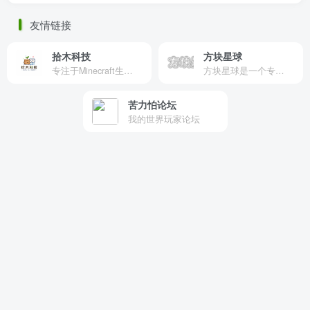
友情链接
拾木科技
方块星球
专注于Minecraft生态建设
方块星球是一个专注于我的世界的中文论坛，提供丰富的资源分享、玩家交流和创意展示，包括地图、皮肤、数据包等内容，打造Minecraft玩家的专属社区乐园！
苦力怕论坛
我的世界玩家论坛