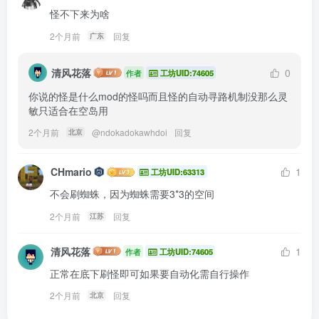
怪不下来为啥
2个月前
回复
广东
清风花落
0
作者
工坊UID:74605
你说的怪是什么mod的怪吗而且怪的自动寻路机制没那么灵
敏只适合在空岛用
2个月前
@
ndokadokawhdoi
回复
北京
CHmario
1
工坊UID:63313
不会刷蜘蛛，因为蜘蛛需要3*3的空间
2个月前
回复
江苏
清风花落
1
作者
工坊UID:74605
正常在底下刷怪即可如果要自动化需自行操作
2个月前
回复
北京