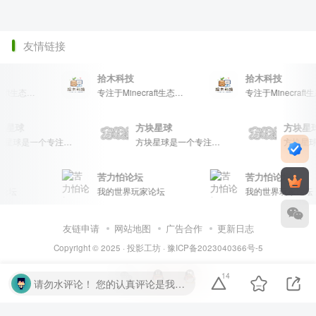
友情链接
拾木科技
拾木科技
专注于Minecraft生态建设
专注于Minecraft生态建设
专注于
方块星球
方块星球
方块
方块星球是一个专注于我的世界的中文论坛，提供丰富的资源分享、玩家交流和创意展示，包括地图、皮肤、数据包等内容，打造Minecraft玩家的专属社区乐园！
方块星球是一个专注于我的世界的中文论坛，提供丰富的资源分享、玩家交流和创意展示，包括地图、皮肤、数据包等内容，打造Minecraft玩家的专属社区乐园！
苦力怕论坛
苦力怕论坛
坛
我的世界玩家论坛
我的世界玩家论坛
友链申请
网站地图
广告合作
更新日志
Copyright © 2025 ·
投影工坊
·
豫ICP备2023040366号-5
14
请勿水评论！ 您的认真评论是我们的动力。请勿随意输入无意义字符或符号。温馨提示： 对于恶意灌水行为，我们将保留封禁处理的权利。