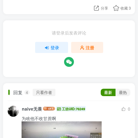
分享
收藏
3
请登录后发表评论
登录
注册
回复
只看作者
最新
最热
4
naive无畏
0
工坊UID:76249
为啥他不收甘蔗啊