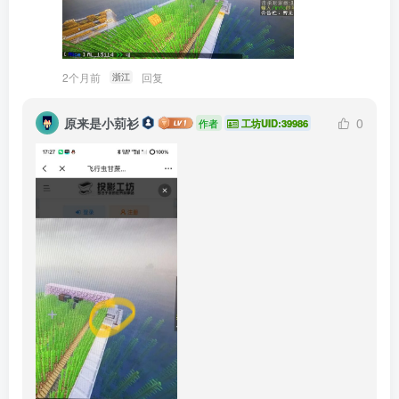
2个月前
回复
浙江
原来是小莂衫
0
作者
工坊UID:39986