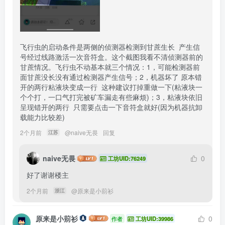
飞行虫的启动条件是两侧的侦测器检测到甘蔗生长  产生信
号经过线路激活一次音符盒。这个截图我看不清侦测器前的
甘蔗情况。飞行虫不动基本就三个情况：1，可能检测器前
面甘蔗没长没有通过检测器产生信号；2，机器坏了 原本错
开的两行粘液块变成一行  这种建议打掉重做一下(粘液块一
个个打，一口气打完被矿车漏走有些麻烦)；3，粘液块依旧
呈现错开的两行  只需要点击一下音符盒就好(因为机器抗卸
载能力比较差)
2个月前
@
naive无畏
回复
江苏
naive无畏
0
工坊UID:76249
好了谢谢楼主
2个月前
@
原来是小莂衫
浙江
原来是小莂衫
0
作者
工坊UID:39986