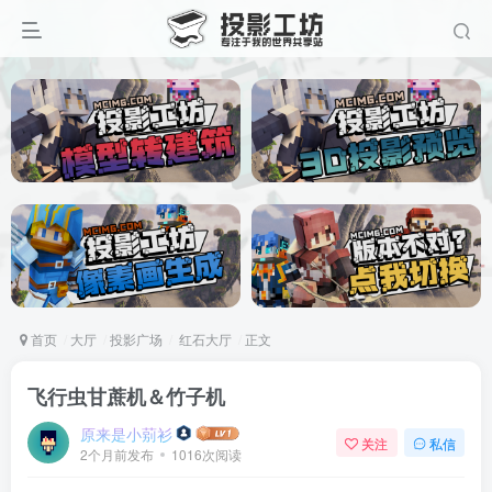
首页
大厅
投影广场
红石大厅
正文
飞行虫甘蔗机＆竹子机
原来是小莂衫
关注
私信
2个月前发布
1016次阅读