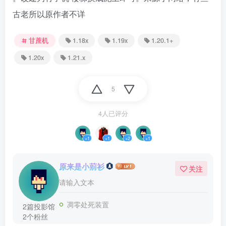
古老所以原作者不详
甘蔗机
1.18x
1.19x
1.20.1+
1.20x
1.21.x
5
4人已评分
+1
+1
+2
+1
原来是小莂衫
关注
请输入文本
凋零处死装置
2篇投影馆
2个粉丝