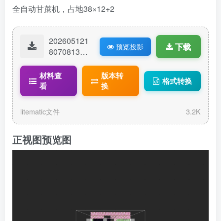
全自动甘蔗机，占地38×12+2
202605121
下载
预览投影
80708134-
38×12甘蔗
机.litematic
材料查
版本转
格式转换
看
换
litematic文件
3.2K
正视图预览图