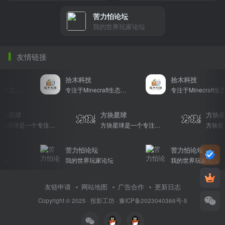
苦力怕论坛
我的世界玩家论坛
友情链接
拾木科技
拾木科技
专注于Minecraft生态建设
专注于Minecraft生态建设
专注于Minecraft生态
方块星球
方块星球
方
方块星球是一个专注于我的世界的中文论坛，提供丰富的资源分享、玩家交流和创意展示，包括地图、皮肤、数据包等内容，打造Minecraft玩家的专属社区乐园！
方块星球是一个专注于我的世界的中文论坛，提供丰富的资源分享、玩家交流和创意展示，包括地图、皮肤、数据包等内容，打造Minecraft玩家的专属社区乐园！
苦力怕论坛
苦力怕论坛
坛
我的世界玩家论坛
我的世界玩家论坛
友链申请
网站地图
广告合作
更新日志
Copyright © 2025 ·
投影工坊
·
豫ICP备2023040366号-5