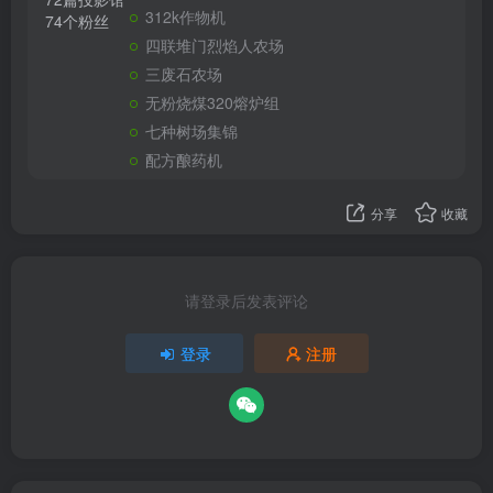
312k作物机
74个粉丝
四联堆门烈焰人农场
三废石农场
无粉烧煤320熔炉组
七种树场集锦
配方酿药机
分享
收藏
请登录后发表评论
登录
注册