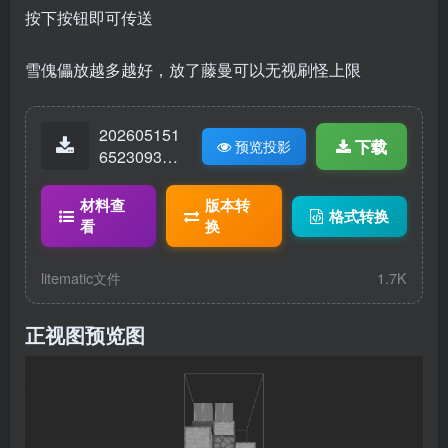
按下按钮即可传送
雪傀儡放越多越好，放了藤曼可以无视刷怪上限
202605151
下载
预览投影
65230935-
跃迁炮.lite
matic
材料查
版本转
格式转换
看
换
litematic文件
1.7K
正视图预览图