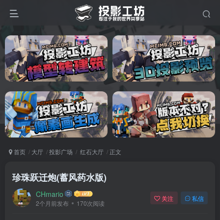
首页
大厅
投影广场
红石大厅
正文
珍珠跃迁炮(蓄风药水版)
CHmario
关注
私信
2个月前发布
170次阅读