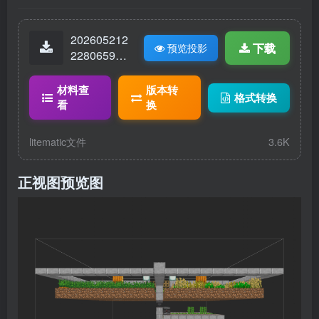
202605212
下载
预览投影
22806591-
全自动农场
2.litematic
材料查
版本转
格式转换
看
换
litematic文件
3.6K
正视图预览图