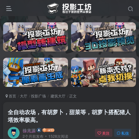
首页
大厅
投影广场
建筑大厅
正文
全自动农场，有胡萝卜，甜菜等，胡萝卜搭配猪人
塔效率极高。
徐兆源
关注
私信
2个月前发布
1528次阅读