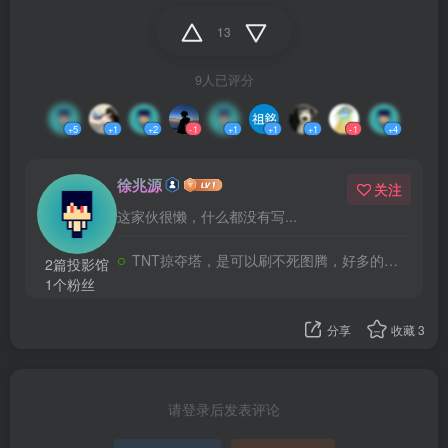
13
9人已评分
+5
+1
+2
-1
+1
+1
+1
-1
+4
徐兆源
关注
这家伙很懒，什么都没有写...
TNT掠夺塔，是可以刷不死图腾，好多的不死图腾，特别多的不死图腾
2篇投影馆
1个粉丝
分享
收藏
3
请登录后发表评论