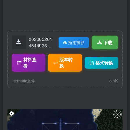
202605261
下载
预览投影
45449365-l
eiting.litem
atic
材料查
版本转
格式转换
看
换
litematic文件
8.9K