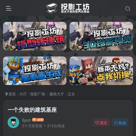
首页
大厅
投影广场
建筑大厅
正文
一个失败的建筑基座
liyun
关注
私信
2个月前更新
215次阅读