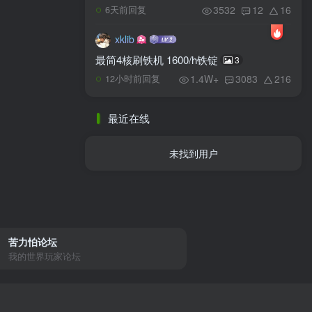
3532
12
16
6天前回复
xklib
最简4核刷铁机 1600/h铁锭
3
1.4W+
3083
216
12小时前回复
最近在线
未找到用户
苦力怕论坛
我的世界玩家论坛