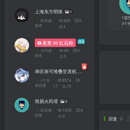
上海东方明珠
1
1篇
400
0
30天前
3个
发布
4
求小型世吞
求助
悬赏 30 红石粉
49
0
12天前
发布
0
单区块可堆叠甘蔗机
3
8574
1个月
前回复
17
70
简易火药塔
3
1525
4
22天前
回复
9
回复
2