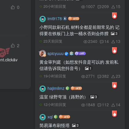
1007
209
15
20小时前回复
0
imi9178
小野同款刷石机 材料全都是前期常见的 记
得要在铁板门上放一桶水否则会炸膛
3
2340
14
13
23天前回复
2
spicyuuu
nt.click&v
黄金审判庭（如想发抖音是可以的 发前私
信请告诉我您抖音号）
1
2771
382
23
19小时前回复
hajimilmz
温室 绿野穹顶（路野的）
3
1848
112
14
12小时前回复
xql
简易瀑布刷怪塔
3