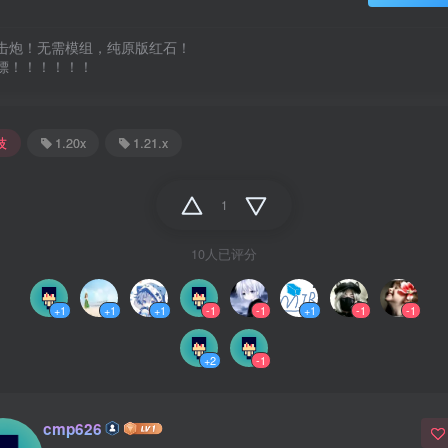
击炮！无需模组，纯原版红石！

嫖！！！！！！ 
技
1.20x
1.21.x
1
10人已评分
+1
+1
+1
-1
-1
+1
-1
-1
+2
-1
cmp626