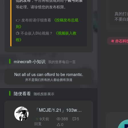
范的发布
，平台将根据规则给予
账号封禁
等处理。请珍惜您的发布权限。
真的打
不要白
👉 发布前请仔细查看
《投稿发布总规
则》
📺 不会嵌入B站视频？
《视频嵌入教
程》
赤石科
minecraft-小知识
我的世界每日一言
Not all of us can offord to be romantic.
并不是我们所有的人都会拥有浪漫
随便看看
随机投影展示
「MCJE/1.21」103w刷石机收集
4
388
5
9天前
回复
0