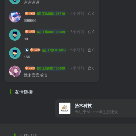
谢谢谢谢
我不知道啊
5小时前
0
工坊UID:106710
666666
HYG sa
5小时前
0
工坊UID:106289
nb
coffee wkf
6小时前
0
工坊UID:60677
166
jlddmuX
7小时前
0
工坊UID:105880
我来尝尝咸淡
友情链接
拾木科技
专注于Minecraft生态建设
友情链接