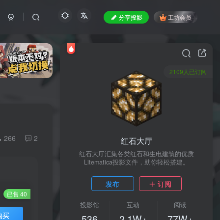
分享投影
工坊会员
2109人已订阅
266
2
红石大厅
红石大厅汇集各类红石和生电建筑的优质
Litematica投影文件，助你轻松搭建。
发布
订阅
已售 40
投影馆
互动
阅读
购买
536
2.1W+
77W+