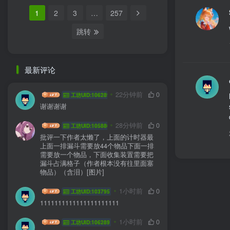
1
2
3
…
257
跳转
最新评论
HYG sa
22分钟前
0
工坊UID:106289
谢谢谢谢
jlddmuX
28分钟前
0
工坊UID:105880
批评一下作者太懒了，上面的计时器最
上面一排漏斗需要放44个物品下面一排
需要放一个物品，下面收集装置需要把
漏斗占满格子（作者根本没有往里面塞
物品）（含泪）[图片]
DDEGFE
1小时前
0
工坊UID:103795
1111111111111111111111
HYG sa
1小时前
0
工坊UID:106289