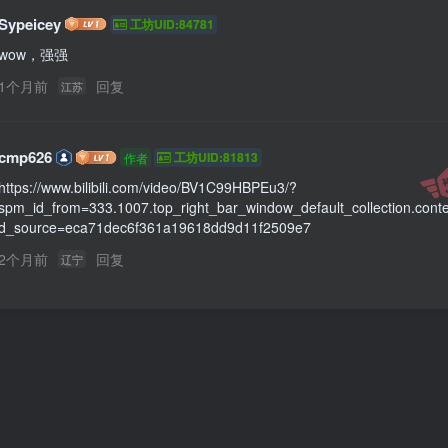
Sypeicey
工坊UID:84781
wow，强强
1个月前
回复
江苏
cmp626
工坊UID:81813
作者
https://www.bilibili.com/video/BV1C99HBPEu3/?
spm_id_from=333.1007.top_right_bar_window_default_collection.conte
d_source=eca71dec6f361a19618dd9d11f2509e7
2个月前
回复
辽宁