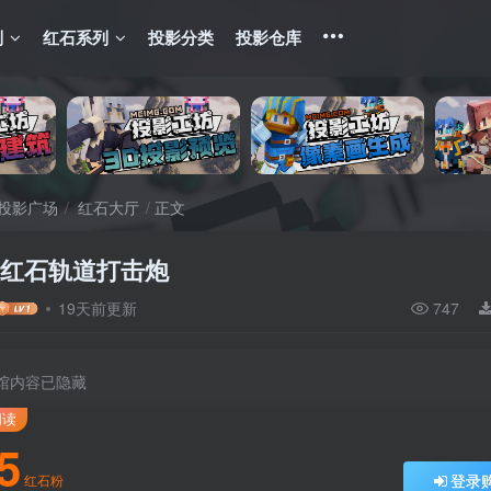
列
红石系列
投影分类
投影仓库
投影广场
红石大厅
正文
版红石轨道打击炮
19天前更新
747
馆内容已隐藏
阅读
5
登录
红石粉