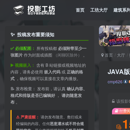
首页
工坊大厅
建筑系
✨
投稿发布重要须知
✅ 必须配图：
所有投稿都
必须附带至少一
张图片
作为封面或插图
（闲聊区除外）
。
首页
大厅
▶️ 视频嵌入：
含有 B 站链接或视频地址的
JAVA
内容，请务必使用
嵌入代码
或
正确的格
式
，确保视频可以直接在文章内播放。
cmp626
📝 发布检查：
发布前，请认真
确认内容、
格式和排版是否已编辑好
，
请勿随意发
该投影
布
。
付费
⚠️ 严肃提醒：
请勿发布随意、敷衍或未
1
经编辑的内容。任何
恶意灌水或不符合规