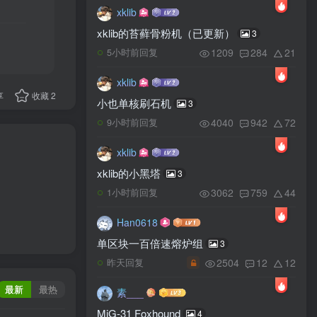
xklib
xklib的苔藓骨粉机（已更新）
3
1209
284
21
5小时前回复
xklib
享
收藏
2
小也单核刷石机
3
4040
942
72
9小时前回复
xklib
xklib的小黑塔
3
3062
759
44
1小时前回复
Han0618
单区块一百倍速熔炉组
3
2504
12
12
昨天回复
最新
最热
素___
MiG-31 Foxhound
4