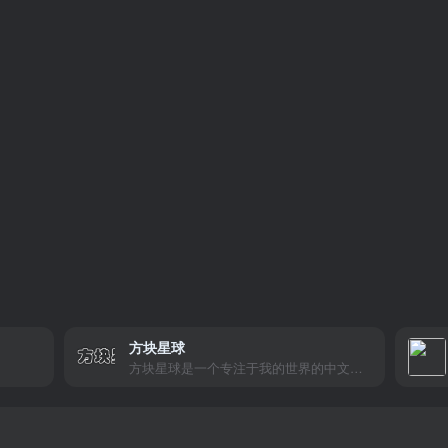
方块星球
方块星球是一个专注于我的世界的中文论坛，提供丰富的资源分享、玩家交流和创意展示，包括地图、皮肤、数据包等内容，打造Minecraft玩家的专属社区乐园！