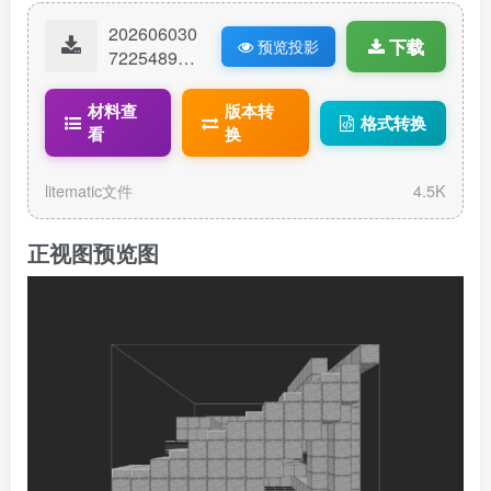
202606030
下载
预览投影
72254892-
全物品仓
库.litematic
材料查
版本转
格式转换
看
换
litematic文件
4.5K
正视图预览图