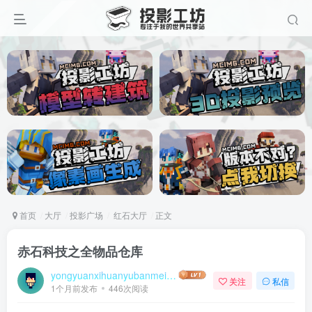
首页
大厅
投影广场
红石大厅
正文
赤石科技之全物品仓库
yongyuanxihuanyubanmeiqin
关注
私信
1个月前发布
446次阅读