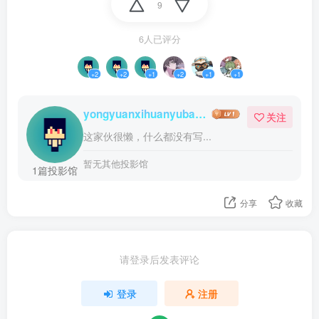
9
6人已评分
+2
+2
+1
+2
+1
+1
yongyuanxihuanyubanmeiqin
关注
这家伙很懒，什么都没有写...
暂无其他投影馆
1篇投影馆
分享
收藏
请登录后发表评论
登录
注册