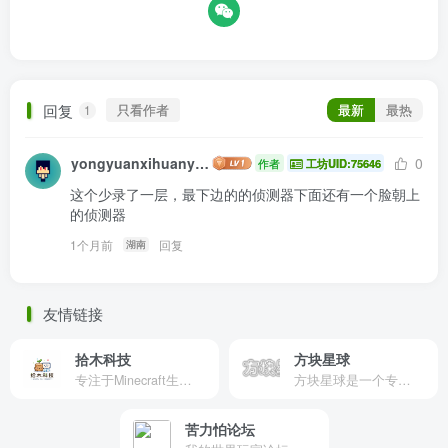
回复
只看作者
最新
最热
1
yongyuanxihuanyubanmeiqin
0
作者
工坊UID:75646
这个少录了一层，最下边的的侦测器下面还有一个脸朝上
的侦测器
1个月前
回复
湖南
友情链接
拾木科技
方块星球
专注于Minecraft生态建设
方块星球是一个专注于我的世界的中文论坛，提供丰富的资源分享、玩家交流和创意展示，包括地图、皮肤、数据包等内容，打造Minecraft玩家的专属社区乐园！
苦力怕论坛