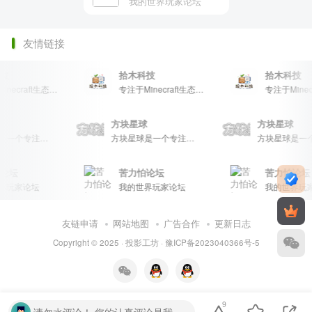
我的世界玩家论坛
友情链接
技
拾木科技
拾木科技
专注于Minecraft生态建设
专注于Minecraft生态建设
星球
方块星球
方块星球
方块星球是一个专注于我的世界的中文论坛，提供丰富的资源分享、玩家交流和创意展示，包括地图、皮肤、数据包等内容，打造Minecraft玩家的专属社区乐园！
方块星球是一个专注于我的世界的中文论坛，提供丰富的资源分享、玩家交流和创意展示，包括地图、皮肤、数据包等内容，打造Minecraft玩家的专属社区乐园！
论坛
苦力怕论坛
苦力怕论坛
玩家论坛
我的世界玩家论坛
我的世界玩家
友链申请
网站地图
广告合作
更新日志
Copyright © 2025 ·
投影工坊
·
豫ICP备2023040366号-5
9
请勿水评论！ 您的认真评论是我们的动力。请勿随意输入无意义字符或符号。温馨提示： 对于恶意灌水行为，我们将保留封禁处理的权利。