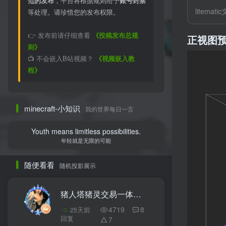
范的发布
，平台将根据规则给予
账号封禁
litemati
等处理。请珍惜您的发布权限。
👉 发布前请仔细查看
《投稿发布总规
正视图
则》
📺 不会嵌入B站视频？
《视频嵌入教
程》
minecraft-小知识
我的世界每日一言
Youth means limitless possibilities.
年轻就是无限的可能
随便看看
随机投影展示
猪人塔猪灵交易一体机
3
4719
8
25天前
回复
7