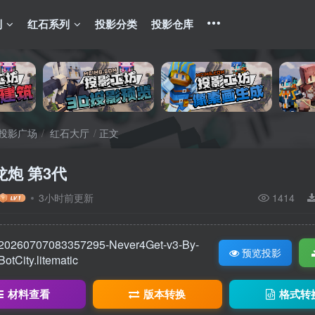
列
红石系列
投影分类
投影仓库
投影广场
红石大厅
正文
炮 第3代
3小时前更新
1414
20260707083357295-Never4Get-v3-By-
预览投影
BotCity.litematic
材料查看
版本转换
格式转