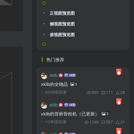
正视图预览图
侧视图预览图
俯视图预览图
热门推荐
xklib
xklib的全物品
3
890
171
28
9分钟前回复
xklib
xklib的苔藓骨粉机（已更新）
3
1248
287
21
1小时前回复