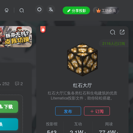
分享投影
工坊会员
2116人已订阅
252
2
红石大厅
红石大厅汇集各类红石和生电建筑的优质
Litematica投影文件，助你轻松搭建。
下载
发布
订阅
换
投影馆
互动
阅读
543
2.1W+
77.4W+