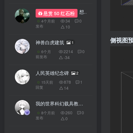
想求一个红石音乐投影
悬赏 50 红石粉
34
0
4个月前
发布
10
侧视图
神兽白虎建筑
1
2214
0
6个月
前发布
-34
人民英雄纪念碑
2
878
1
15天前
回复
14
我的世界科幻载具教程：量产型蜂鸟穿梭机（我的世界投影）——性能已完全超越老式原型机！
260
0
8个月前
发布
0