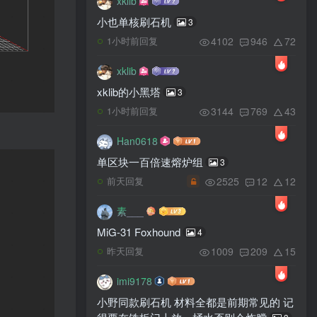
xklib
小也单核刷石机
3
4102
946
72
1小时前回复
xklib
xklib的小黑塔
3
3144
769
43
1小时前回复
Han0618
单区块一百倍速熔炉组
3
2525
12
12
前天回复
素___
MiG-31 Foxhound
4
1009
209
15
昨天回复
imi9178
小野同款刷石机 材料全都是前期常见的 记