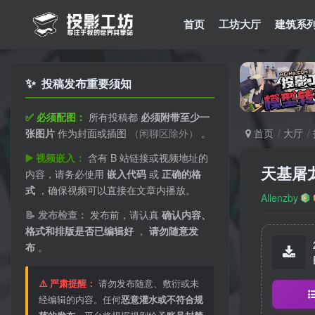
首页
工坊大厅
建筑系
✨
投稿发布重要须知
✅ 必须配图：
所有投稿都
必须附带至少一
张图片
作为封面或插图
（闲聊区除外）
。
首页
大厅
▶️ 视频嵌入：
含有 B 站链接或视频地址的
天基屠龙
内容，请务必使用
嵌入代码
或
正确的格
式
，确保视频可以直接在文章内播放。
Allenzby
📝 发布检查：
发布前，请认真
确认内容、
格式和排版是否已编辑好
，
请勿随意发
布
。
⚠️ 严肃提醒：
请勿发布随意、敷衍或未
经编辑的内容。任何
恶意灌水或不符合规