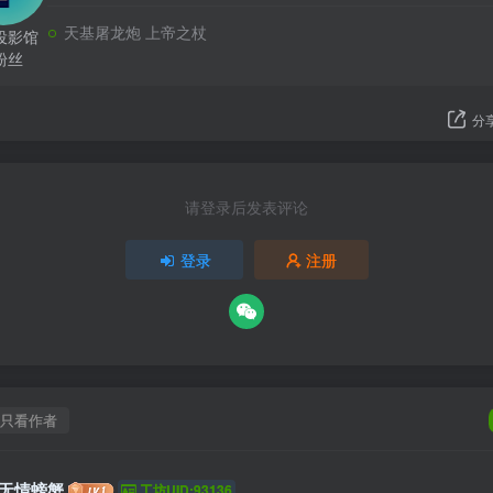
天基屠龙炮 上帝之杖
投影馆
粉丝
分
请登录后发表评论
登录
注册
只看作者
无情螃蟹
工坊UID:93136