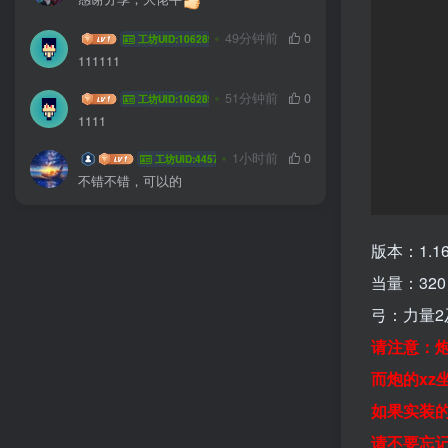
HYG sa
49分钟前
0
工坊UID:106289
111111
HYG sa
51分钟前
0
工坊UID:106289
1111
LHlanhuo
1小时前
0
工坊UID:44578
不错不错，可以的
版本：1.16
当量：320
弓：力量2
请注意：
而炮的xz
如果实装
请不要忘