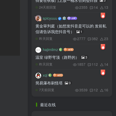
得要在铁板门上放一桶水否则会炸膛
3
2355
14
13
24天前回复
spicyuuu
黄金审判庭（如想发抖音是可以的 发前私
信请告诉我您抖音号）
1
2777
382
23
昨天回复
hajimilmz
温室 绿野穹顶（路野的）
3
1857
112
14
昨天回复
xql
简易瀑布刷怪塔
3
3539
12
16
7天前回复
最近在线