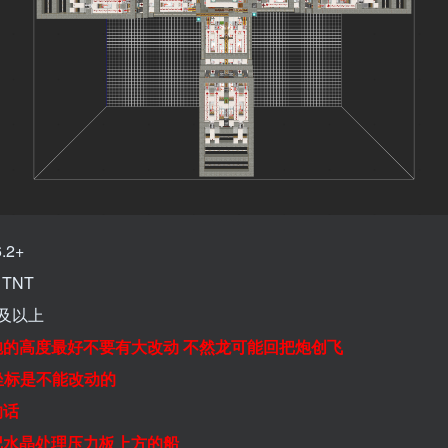
.2+
 TNT
及以上
炮的高度最好不要有大改动 不然龙可能回把炮创飞
坐标是不能改动的
的话
记水晶处理压力板上方的船