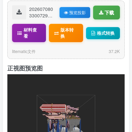
202607080
下载
预览投影
33007299-
樱花空岛.lit
ematic
材料查
版本转
格式转换
看
换
litematic文件
37.2K
正视图预览图