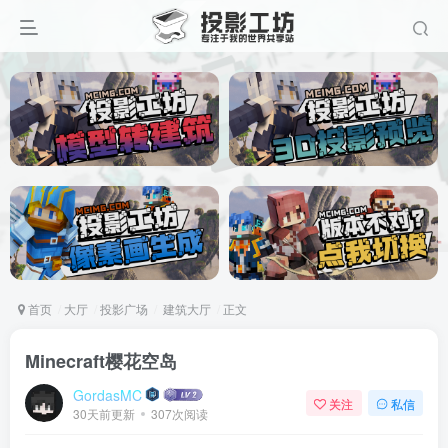
首页
大厅
投影广场
建筑大厅
正文
Minecraft樱花空岛
GordasMC
关注
私信
30天前更新
307次阅读