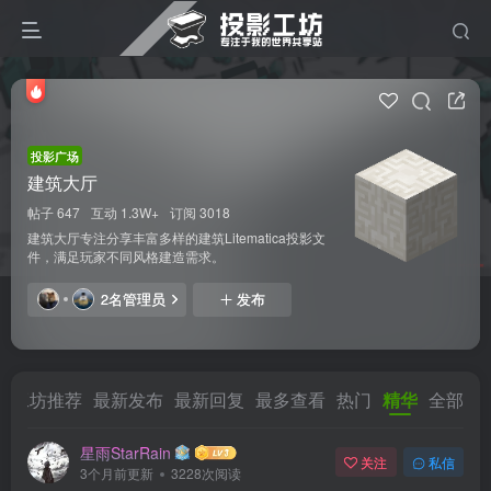
投影广场
建筑大厅
帖子 647
互动 1.3W+
订阅 3018
建筑大厅专注分享丰富多样的建筑Litematica投影文
件，满足玩家不同风格建造需求。
2名管理员
发布
工坊推荐
最新发布
最新回复
最多查看
热门
精华
全部
星雨StarRain
关注
私信
3个月前更新
3228次阅读