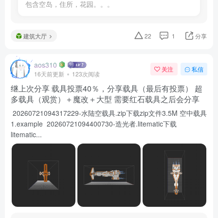
包含空岛，住所，花园。。。 
建筑大厅
22
1
分享
aos310
关注
私信
16天前更新
123次阅读
继上次分享 载具投票40％，分享载具（最后有投票） 超
多载具（观赏）＋魔改＋大型 需要红石载具之后会分享
20260721094317229-水陆空载具.zip下载zip文件3.5M 空中载具
1.example 20260721094400730-造光者.litematic下载
litematic...