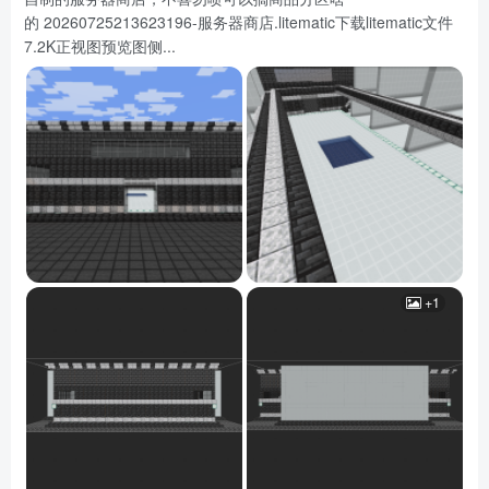
的 20260725213623196-服务器商店.litematic下载litematic文件
7.2K正视图预览图侧...
+1