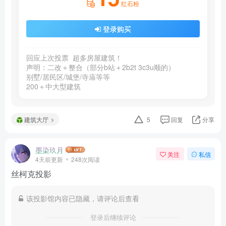
红石粉
登录购买
回应上次投票  超多房屋建筑！  

声明：二改＋整合（部分b站＋2b2t 3c3u顺的）

别墅/居民区/城堡/寺庙等等

200＋中大型建筑 
建筑大厅
5
回复
分享
墨染玖月
关注
私信
4天前更新
248次阅读
丝柯克投影
该投影馆内容已隐藏，请评论后查看
登录后继续评论