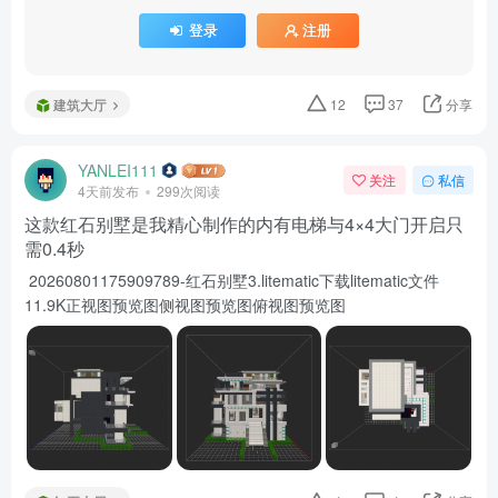
登录
注册
建筑大厅
12
37
分享
YANLEI111
关注
私信
4天前发布
299次阅读
这款红石别墅是我精心制作的内有电梯与4×4大门开启只
需0.4秒
20260801175909789-红石别墅3.litematic下载litematic文件
11.9K正视图预览图侧视图预览图俯视图预览图