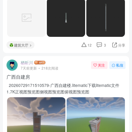
建筑大厅
12
3
分享
栖昕川
关注
私信
7天前更新
218次阅读
广西自建房
20260729171510579-广西自建楼.litematic下载litematic文件
1.7K正视图预览图侧视图预览图俯视图预览图