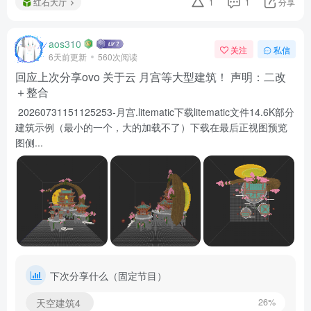
红石大厅
1
1
分享
aos310
关注
私信
6天前更新
560次阅读
回应上次分享ovo 关于云 月宫等大型建筑！ 声明：二改
＋整合
20260731151125253-月宫.litematic下载litematic文件14.6K部分
建筑示例（最小的一个，大的加载不了）下载在最后正视图预览
图侧...
下次分享什么（固定节目）
天空建筑4
26%