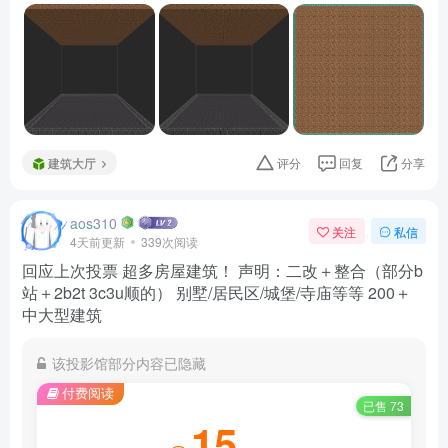
建筑大厅
评分
回复
分享
aos310
关注
私信
4天前更新
339次阅读
回应上次投票 超多房屋建筑！ 声明：二改＋整合（部分b
站＋2b2t 3c3u顺的） 别墅/居民区/城堡/寺庙等等 200＋
中大型建筑
该投影馆部分内容已隐藏
付费阅读
已售 73
15