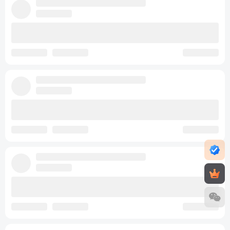
Dr.安安
关注
私信
31天前更新
903次阅读
漫夏长廊（复刻版）
最近刷到抖音上面的漫夏长廊，觉得非常的好看，就复刻出来
了。可能做的不是很好，请见谅。自带漫天樱花效果命令方
块 2026070415...
建筑大厅
11
1
分享
huanfun
关注
私信