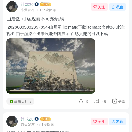
辻弌20
关注
私信
昨天发布
135次阅读
山居图 可远观而不可亵玩焉
20260805002657854-山居图.litematic下载litematic文件86.9K主
视图 由于渲染不出来只能截图展示了 感兴趣的可以下载
建筑大厅
3
回复
分享
辻弌20
关注
私信
前天发布
51次阅读