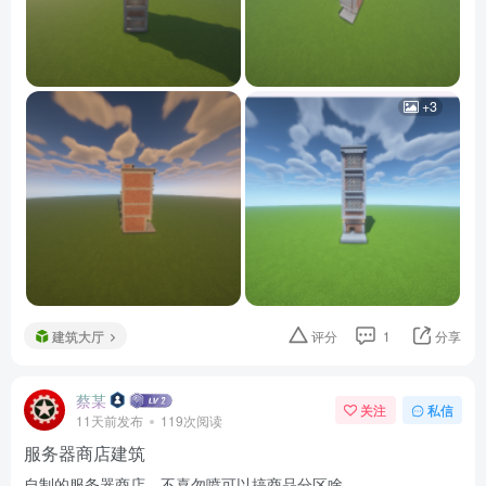
+3
建筑大厅
评分
1
分享
蔡某
关注
私信
11天前发布
119次阅读
服务器商店建筑
自制的服务器商店，不喜勿喷可以搞商品分区啥