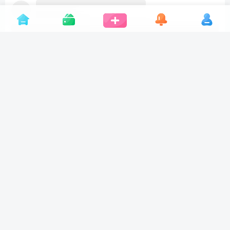
1个月前发布
565次阅读
现代小型游艇
找遍全网都没找到游艇的投影，没人做这玩意，我照着b站视频做
了一个游艇，u1s1这个游艇设计真的挺不错的，虽然内饰在现在
看来有...
+3