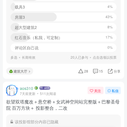
载具3
4%
房屋3
43%
超大型建筑2
8%
红石音乐（私我，可定制）
17%
评论区自己说
0%
多选
长期有效
20人已参与
点击选项以投票
建筑大厅
28
15
分享
aos310
关注
私信
7天前更新
511次阅读
欲望双塔魔改＋悬空桥＋女武神空间站完整版＋巴黎圣母
院 百万方块＋ 投影整合，二改
该投影馆部分内容已隐藏