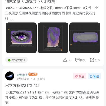
地狱之眼 可远观而不可亵玩焉
20260804235207657-地狱之眼.litematic下载litematic文件2.7K
正视图预览图侧视图预览图俯视图预览图 投影完记得把荧石打
掉，...
建筑大厅
2
回复
分享
yangye
关注
私信
3天前发布
31次阅读
水立方框架21*21*21
水立方框架21*21*21.litematic下载litematic文件792B高度说明两
种楼梯之间的高度为21格，即不算泥巴的高度为21格。正视图预
览...