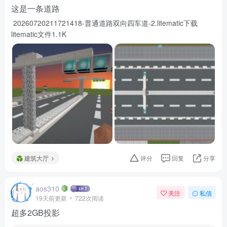
这是一条道路
20260720211721418-普通道路双向四车道-2.litematic下载
litematic文件1.1K
建筑大厅
评分
回复
分享
aos310
关注
私信
19天前更新
722次阅读
超多2GB投影