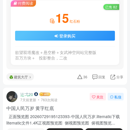
付费阅读
已售 82
15
红石粉
登录购买
欲望双塔魔改＋悬空桥＋女武神空间站完整版

百万方块＋   投影整合，二改 
建筑大厅
36
回复
分享
辻弌20
关注
私信
7天前更新
763次阅读
中国人民万岁 黄字红底
正面预览图 20260729195123393-中国人民万岁.litematic下载
litematic文件1.4K正视图预览图 侧视图预览图 俯视图预览...