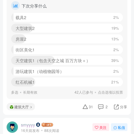
下次分享什么
载具2
2%
大型建筑2
19%
房屋2
13%
街区美化1
2%
天空建筑1（包含天空之城 百万方块＋）
39%
游玩建筑1（动植物园等）
2%
红石机械1
21%
多选
长期有效
42人已参与
点击选项以投票
建筑大厅
31
2
分享
smyyyy
关注
私信
16天前发布
88次阅读