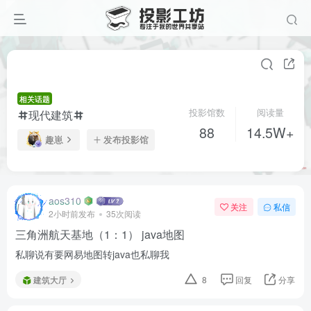
相关话题
投影馆数
阅读量
现代建筑
88
14.5W+
趣崽
发布投影馆
aos310
关注
私信
2小时前发布
35次阅读
三角洲航天基地（1：1） java地图
私聊说有要网易地图转java也私聊我
建筑大厅
8
回复
分享