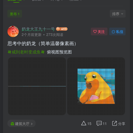
发布
排序
1
奶龙大王九十一号
关注
私信
2个月前更新
273次阅读
思考中的奶龙（简单温馨像素画）
咸到老时变成鱼
俯视图预览图
建筑大厅
15
11
分享