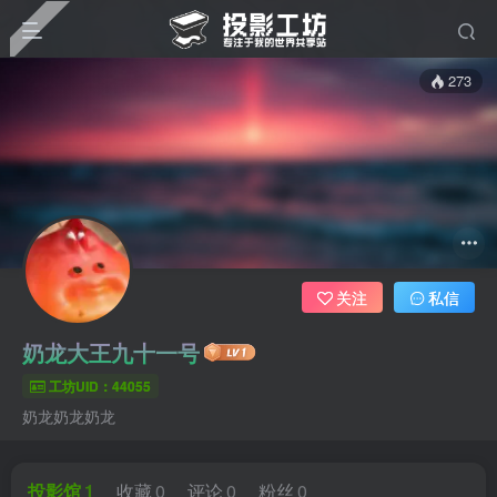
273
关注
私信
奶龙大王九十一号
工坊UID：44055
奶龙奶龙奶龙
投影馆
1
收藏
0
评论
0
粉丝
0