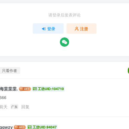
请登录后发表评论
登录
注册
只看作者
海棠棠棠.
工坊UID:104710
666
前天
回复
广东
qqwzy
工坊UID:94047