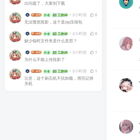
出问题了，大家别下载
生电大佬
2小时前
0
作者
工坊UID:104936
无法预览投影，这个是zip压缩包
生电大佬
2小时前
0
作者
工坊UID:104936
缺少临时文件夹是什么意思？
生电大佬
3小时前
1
作者
工坊UID:104936
为什么不能上传投影了
生电大佬
5小时前
1
作者
工坊UID:104936
注意，这个刷石机不抗卸载，用完记得
关机