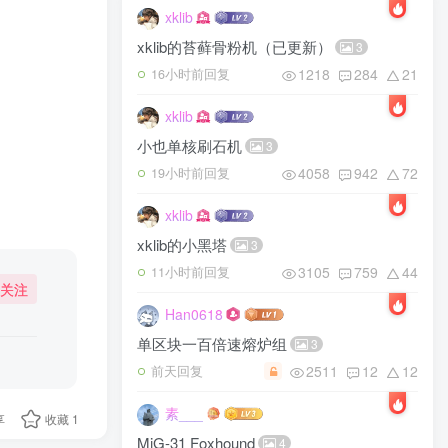
xklib
xklib的苔藓骨粉机（已更新）
3
1218
284
21
16小时前回复
xklib
小也单核刷石机
3
4058
942
72
19小时前回复
xklib
xklib的小黑塔
3
3105
759
44
11小时前回复
关注
Han0618
单区块一百倍速熔炉组
3
2511
12
12
前天回复
素___
享
收藏
1
MiG-31 Foxhound
4