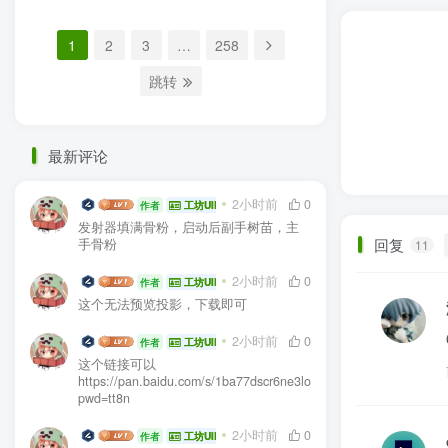
1
2
3
…
258
跳转
最新评论
生电大佬
2小时前
0
作者
工坊UID:104936
发射器填满骨粉，启动后副手树苗，主
回复
手骨粉
11
生电大佬
2小时前
0
作者
工坊UID:104936
这个无法预览投影，下载即可
生电大佬
2小时前
0
作者
工坊UID:104936
这个链接可以
https://pan.baidu.com/s/1ba77dscr6ne3lo03e1GGEA?
pwd=tt8n
生电大佬
2小时前
0
作者
工坊UID:104936