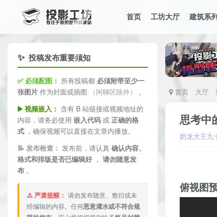
首页
工坊大厅
建筑系
✨
投稿发布重要须知
✅ 必须配图：
所有投稿都
必须附带至少一
张图片
作为封面或插图
（闲聊区除外）
。
首页
大厅
▶️ 视频嵌入：
含有 B 站链接或视频地址的
思考中
内容，请务必使用
嵌入代码
或
正确的格
式
，确保视频可以直接在文章内播放。
奶龙大王九
📝 发布检查：
发布前，请认真
确认内容、
格式和排版是否已编辑好
，
请勿随意发
布
。
俯视图
⚠️ 严肃提醒：
请勿发布随意、敷衍或未
经编辑的内容。任何
恶意灌水或不符合规