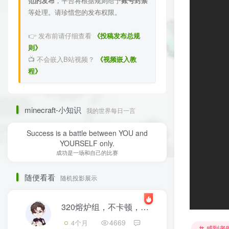
范的发布
，平台将根据规则给予
账号封禁
等处理。请珍惜您的发布权限。
👉 发布前请仔细查看
《投稿发布总规
则》
📺 不会嵌入B站视频？
《视频嵌入教
程》
minecraft-小知识
我的世界每日一言
Success is a battle between YOU and
YOURSELF only.
成功是一场和自己的比赛
随便看看
随机投影展示
320熔炉组，不卡顿，不漏料，开机前补充一次燃料，够烧好久，不用担心没燃料啦
4669
4个月
咸到老