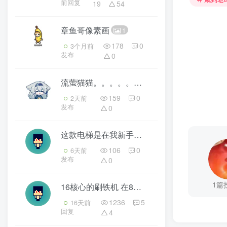
前回复
19
54
章鱼哥像素画
1
178
0
3个月前
发布
0
流萤猫猫。。。。。。。。
4
159
0
2天前
发布
0
这款电梯是在我新手时设计的但各个方面都还行能够简单的进行选层
106
0
6天前
发布
0
1篇
16核心的刷铁机 在8核心原有的基础上再加盖一层8核心的 含收集跟分类
1236
5
16天前
回复
4