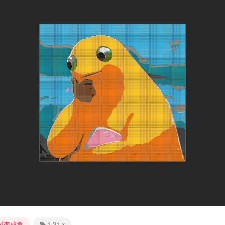
4
时变成鱼
1.21.x