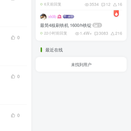
3534
12
16
6天前回复
xklib
最简4核刷铁机 1600/h铁锭
3
1.4W+
3083
216
22小时前回复
0
最近在线
未找到用户
0
0