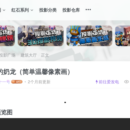
列
红石系列
投影分类
投影仓库
投影广场
建筑大厅
正文
的奶龙（简单温馨像素画）
十一号
2个月前更新
前往爱发电
预览图