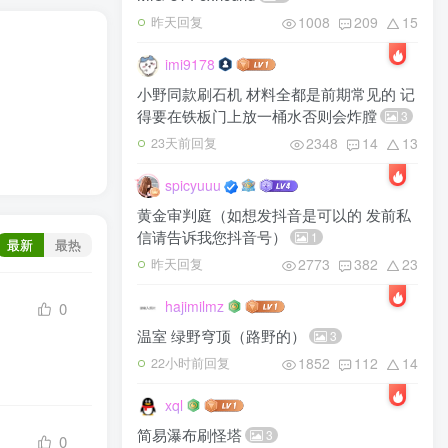
1008
209
15
昨天回复
imi9178
小野同款刷石机 材料全都是前期常见的 记
得要在铁板门上放一桶水否则会炸膛
3
2348
14
13
23天前回复
spicyuuu
黄金审判庭（如想发抖音是可以的 发前私
信请告诉我您抖音号）
1
最新
最热
2773
382
23
昨天回复
hajimilmz
0
温室 绿野穹顶（路野的）
3
1852
112
14
22小时前回复
xql
简易瀑布刷怪塔
3
0