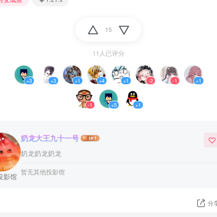
15
11人已评分
+3
+3
+1
+4
+1
-2
-1
+1
-1
+5
+1
3
奶龙大王九十一号
奶龙奶龙奶龙
暂无其他投影馆
投影馆
3
分