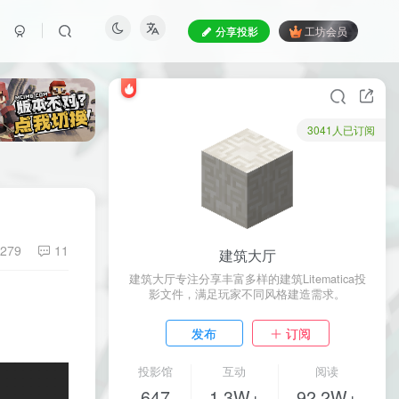
分享投影
工坊会员
3041人已订阅
279
11
建筑大厅
建筑大厅专注分享丰富多样的建筑Litematica投
影文件，满足玩家不同风格建造需求。
发布
订阅
投影馆
互动
阅读
647
1.3W+
92.2W+