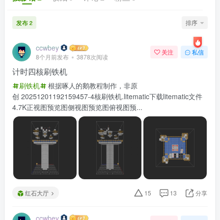
发布
排序
2
ccwbey
关注
私信
8个月前发布
3878次阅读
计时四核刷铁机
刷铁机
根据啄人的鹅教程制作，非原
创 20251201192159457-4核刷铁机.litematic下载litematic文件
4.7K正视图预览图侧视图预览图俯视图预...
红石大厅
15
13
分享
ccwbey