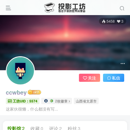
5458
3
关注
私信
ccwbey
工坊UID：5574
2枚徽章
山西省太原市
这家伙很懒，什么都没有写...
投影馆
2
收藏
0
评论
2
粉丝
3