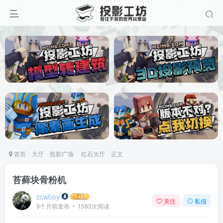
首页
大厅
投影广场
红石大厅
正文
苔藓块骨粉机
ccwbey
关注
私信
9个月前发布
1583次阅读