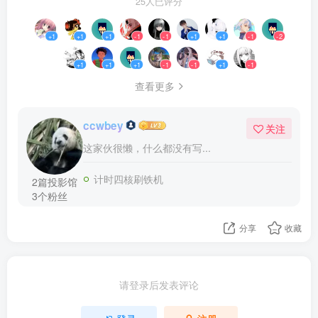
25人已评分
+1
+1
+1
-1
-1
+1
+1
-1
-2
+1
+1
+1
-1
-1
+1
-1
查看更多
ccwbey
关注
这家伙很懒，什么都没有写...
计时四核刷铁机
2篇投影馆
3个粉丝
分享
收藏
请登录后发表评论