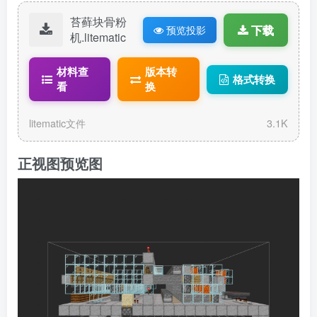
苔藓块骨粉
下载
预览投影
机.litematic
材料查
版本转
格式转换
看
换
litematic文件
3.1K
正视图预览图