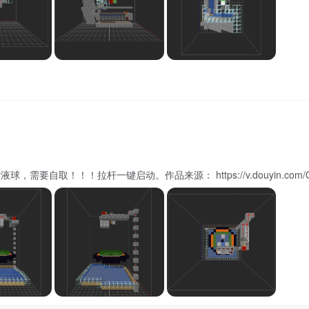
自取！！！拉杆一键启动。作品来源： https://v.douyin.com/QdIh5-G