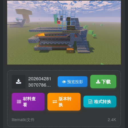
202604281
下载
预览投影
30707863-
16x高速熔
炉.litematic
材料查
版本转
格式转换
看
换
litematic文件
2.4K