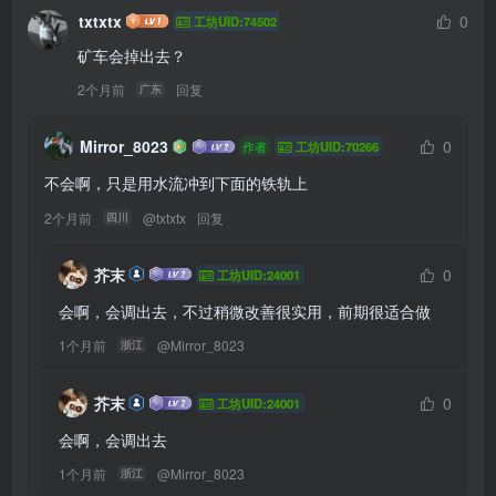
txtxtx
0
工坊UID:74502
矿车会掉出去？
2个月前
回复
广东
Mirror_8023
0
作者
工坊UID:70266
不会啊，只是用水流冲到下面的铁轨上
2个月前
@
txtxtx
回复
四川
芥末
0
工坊UID:24001
会啊，会调出去，不过稍微改善很实用，前期很适合做
1个月前
@
Mirror_8023
浙江
芥末
0
工坊UID:24001
会啊，会调出去
1个月前
@
Mirror_8023
浙江