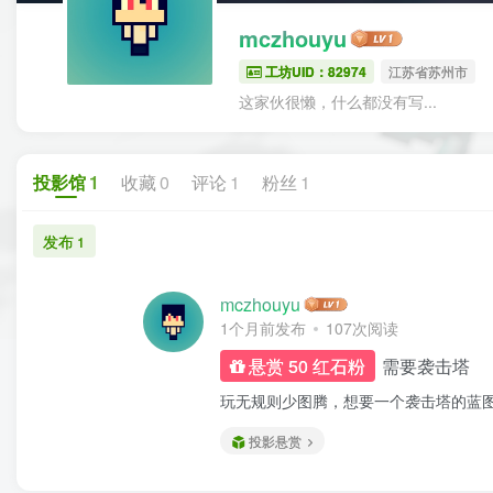
mczhouyu
工坊UID：82974
江苏省苏州市
这家伙很懒，什么都没有写...
投影馆
1
收藏
0
评论
1
粉丝
1
发布
1
mczhouyu
1个月前发布
107次阅读
需要袭击塔
悬赏 50 红石粉
玩无规则少图腾，想要一个袭击塔的蓝
投影悬赏