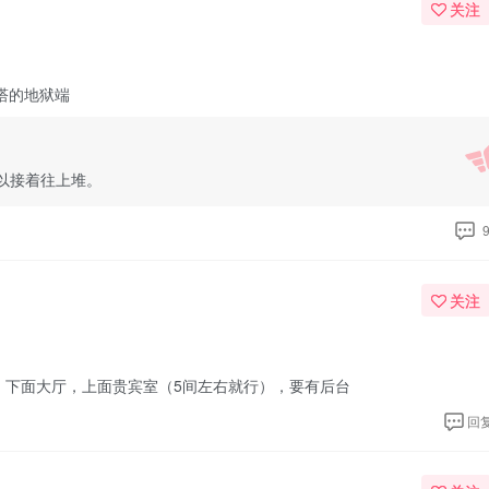
关注
塔的地狱端
以接着往上堆。
关注
层，下面大厅，上面贵宾室（5间左右就行），要有后台
回