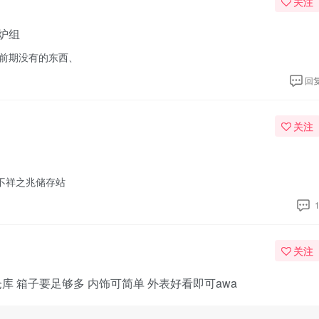
关注
炉组
这些前期没有的东西、
回
关注
不祥之兆储存站
关注
仓库 箱子要足够多 内饰可简单 外表好看即可awa