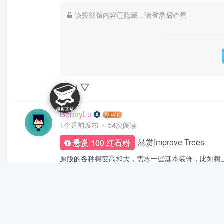
该投影馆内容已隐藏，请登录后查看
-1
BennyLu
1个月前发布
54次阅读
悬赏Improve Trees
悬赏 100 红石粉
原版的各种树变高和大，需求一些基本装饰，比如树上
高处至少30格。需要一组不同造型的投影，至少5个
1
不想起名字
1个月前发布
55次阅读