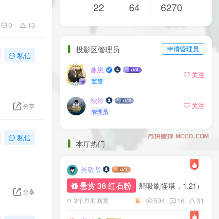
22
64
6270
0
13
投影区管理员
申请管理员
私信
趣崽
关注
监管
秋玲
关注
3
分享
管理员
私信
本厅热门
吴敬贤
悬赏 38 红石粉
船吸刷怪塔，1.21+
1
分享
594
16
31
3个月前回复