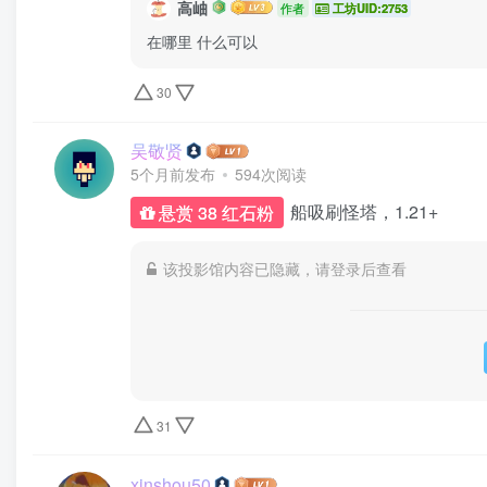
高岫
作者
工坊UID:2753
在哪里 什么可以
30
吴敬贤
5个月前发布
594次阅读
船吸刷怪塔，1.21+
悬赏 38 红石粉
该投影馆内容已隐藏，请登录后查看
31
xinshou50