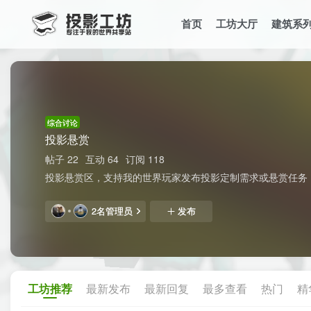
首页
工坊大厅
建筑系
综合讨论
投影悬赏
帖子 22
互动 64
订阅 118
投影悬赏区，支持我的世界玩家发布投影定制需求或悬赏任务，快速
2名管理员
发布
工坊推荐
最新发布
最新回复
最多查看
热门
精