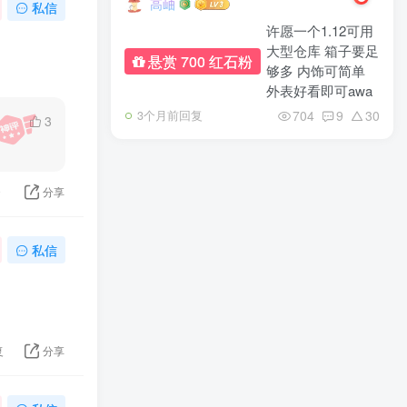
高岫
私信
许愿一个1.12可用
大型仓库 箱子要足
悬赏 700 红石粉
够多 内饰可简单
外表好看即可awa
704
9
30
3个月前回复
3
9
分享
私信
复
分享