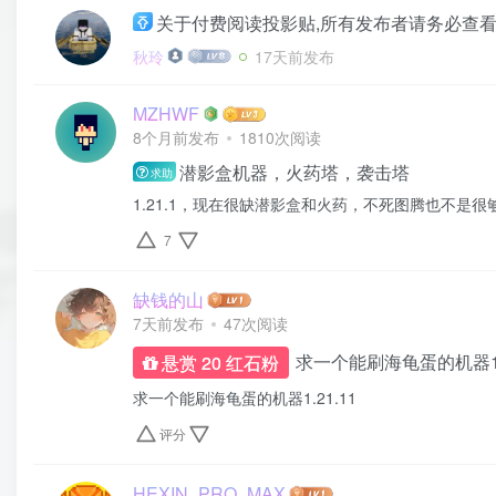
关于付费阅读投影贴,所有发布者请务必查
秋玲
17天前发布
MZHWF
8个月前发布
1810次阅读
潜影盒机器，火药塔，袭击塔
求助
1.21.1，现在很缺潜影盒和火药，不死图腾也不是
7
缺钱的山
7天前发布
47次阅读
求一个能刷海龟蛋的机器1.2
悬赏 20 红石粉
求一个能刷海龟蛋的机器1.21.11
评分
HEXIN_PRO_MAX