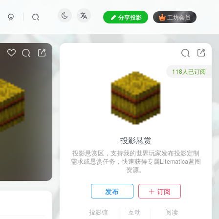
分享投影
工坊会员
118人已订阅
投影悬赏
投影悬赏区，支持我的世界玩家发布投影定制
需求或悬赏任务，快速获得专属Litematica蓝图
资源。
发布
订阅
投影馆
互动
阅读