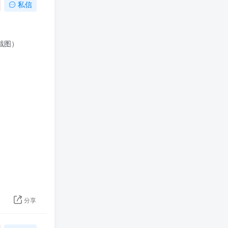
私信
截图）
5
分享