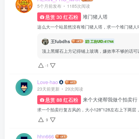
5个月前发布
1185次阅读
堆门猪人塔
悬赏 30 红石粉
这么大一个站居然没有堆门猪人塔，求一个堆门猪人
王fubdhs
工坊UID:41744
顶上黑耀石上方记得铺上玻璃，嫌效率不够的话可
-1
Love-hao
23天前更新
29次阅读
来个大佬帮我做个拍卖行
悬赏 88 红石粉
求一个拍卖行复古风的，大小128*128左右上下两
9
hhn666