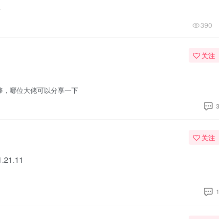
看
390
关注
很够，哪位大佬可以分享一下
关注
1.11