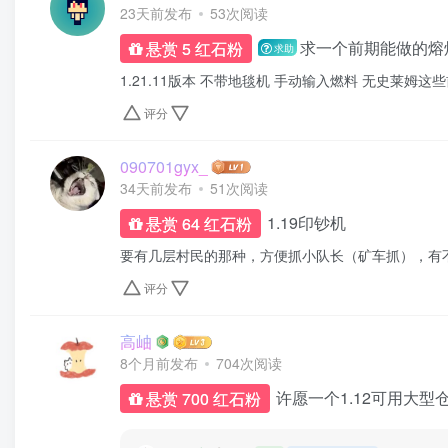
23天前发布
53次阅读
求一个前期能做的熔
悬赏 5 红石粉
求助
1.21.11版本 不带地毯机 手动输入燃料 无史莱姆
评分
090701gyx_
34天前发布
51次阅读
1.19印钞机
悬赏 64 红石粉
要有几层村民的那种，方便抓小队长（矿车抓），有
评分
高岫
8个月前发布
704次阅读
许愿一个1.12可用大型
悬赏 700 红石粉