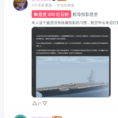
1个月前更新
216次阅读
航母投影悬赏
悬赏 200 红石粉
本人这个蠢货没有收藏投影的习惯，航空学出来后打
21
mczhouyu