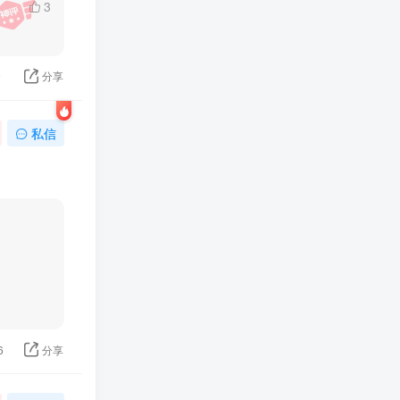
3
9
分享
私信
6
分享