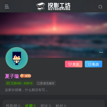
关注
私信
夏子璇
工坊UID：83815
江苏省无锡市
这家伙很懒，什么都没有写...
投影馆
0
收藏
0
评论
3
粉丝
0