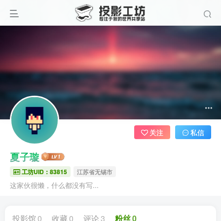
关注
私信
夏子璇
工坊UID：83815
江苏省无锡市
这家伙很懒，什么都没有写...
投影馆
0
收藏
0
评论
3
粉丝
0