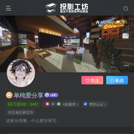
14.1W+
155
关注
私信
单纯爱分享
工坊UID：8497
4枚徽章
赞助认证
河北省石家庄市
这家伙很懒，什么都没有写...