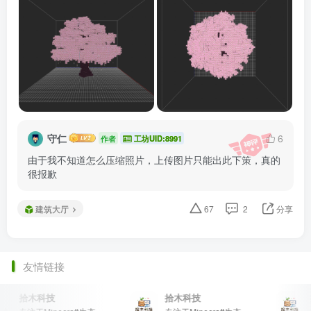
守仁
6
作者
工坊UID:8991
由于我不知道怎么压缩照片，上传图片只能出此下策，真的
很报歉
建筑大厅
67
2
分享
友情链接
拾木科技
拾木科技