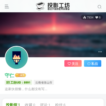
7934
6
关注
私信
守仁
工坊UID：8991
云南省保山市
这家伙很懒，什么都没有写...
投影馆
1
收藏
0
评论
1
粉丝
6