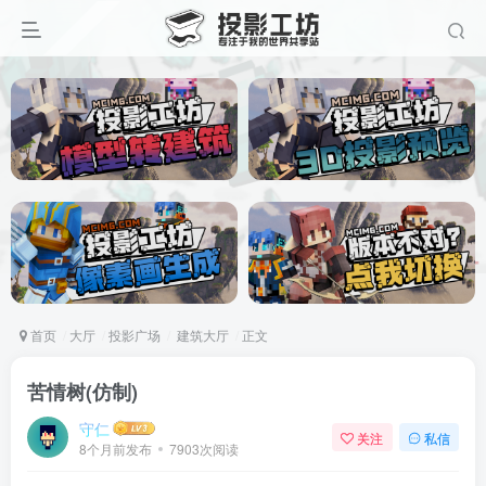
首页
大厅
投影广场
建筑大厅
正文
苦情树(仿制)
守仁
关注
私信
8个月前发布
7903次阅读