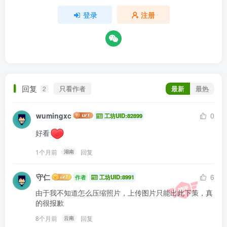
登录
注册
回复
只看作者
最新
最热
2
wumingxc
0
工坊UID:82899
好看
1个月前
回复
湖南
守仁
6
作者
工坊UID:8991
由于我不知道怎么压缩照片，上传图片只能出此下策，真
的很报歉
8个月前
回复
云南