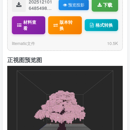
202512101
下载
预览投影
64854986-l
ovetree.lite
matic
材料查
版本转
格式转换
看
换
litematic文件
10.5K
正视图预览图