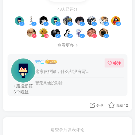
48人已评分
+4
+1
+1
+1
+1
+1
+1
+3
+3
-1
-3
+1
+2
+1
-1
+1
查看更多
守仁
关注
这家伙很懒，什么都没有写...
暂无其他投影馆
1篇投影馆
6个粉丝
分享
收藏
12
请登录后发表评论