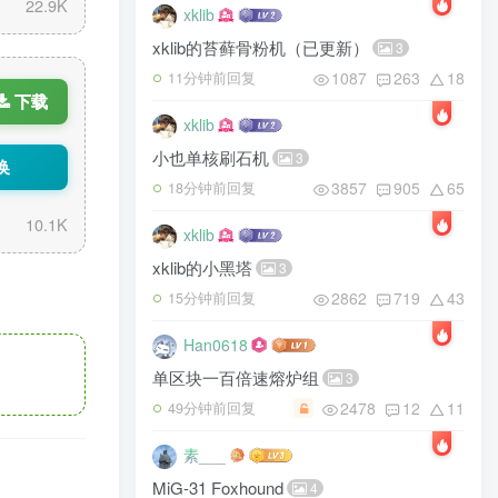
22.9K
xklib
xklib的苔藓骨粉机（已更新）
3
1087
263
18
11分钟前回复
下载
xklib
小也单核刷石机
3
换
3857
905
65
18分钟前回复
10.1K
xklib
xklib的小黑塔
3
2862
719
43
15分钟前回复
Han0618
单区块一百倍速熔炉组
3
2478
12
11
49分钟前回复
素___
MiG-31 Foxhound
4