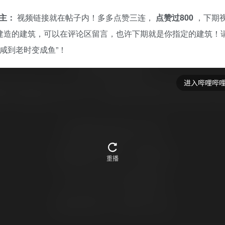
P主：
视频链接就在帖子内！多多点赞三连，
点赞过800
，下期
P建造的建筑，可以在评论区留言，也许下期就是你指定的建筑！
“咸到老时变成鱼”！