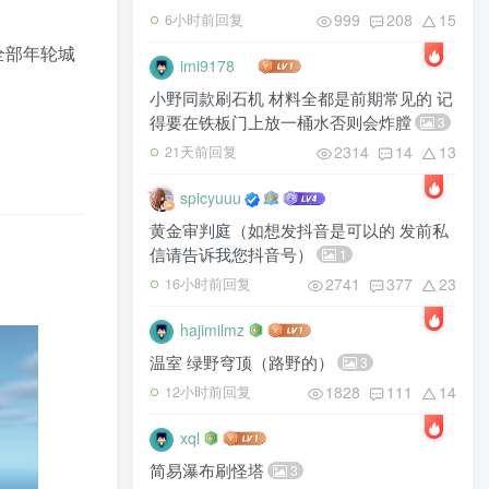
999
208
15
6小时前回复
全部年轮城
imi9178
小野同款刷石机 材料全都是前期常见的 记
得要在铁板门上放一桶水否则会炸膛
3
2314
14
13
21天前回复
spicyuuu
黄金审判庭（如想发抖音是可以的 发前私
信请告诉我您抖音号）
1
2741
377
23
16小时前回复
hajimilmz
温室 绿野穹顶（路野的）
3
1828
111
14
12小时前回复
xql
简易瀑布刷怪塔
3