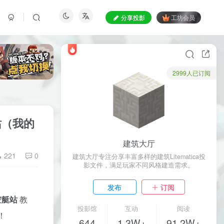
分享投影
工坊会员
2999人已订阅
站（我的
建筑大厅
221
0
建筑大厅专注分享丰富多样的建筑Litematica投
影文件，满足玩家不同风格建造需求。
发布
订阅
空艇站
教
投影馆
互动
阅读
！
644
1.3W+
91.2W+