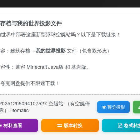
艇站存档与我的世界投影文件
的世界中部署这座新型浮球空艇站吗？以下是下载链接！
容：建筑存档 +
我的世界投影
文件（包含双形态）
性：兼容 Minecraft Java版 和 基岩版。
：夸克网盘提供不限速下载！
20251205094107527-空艇站-（有空艇停
预览投影
靠）.litematic
材料查看
版本转换
格式转