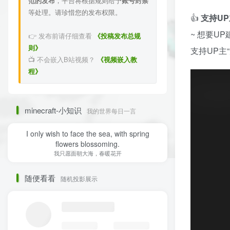
范的发布
，平台将根据规则给予
账号封禁
等处理。请珍惜您的发布权限。
👍
支持U
~ 想要U
👉 发布前请仔细查看
《投稿发布总规
则》
支持UP主
📺 不会嵌入B站视频？
《视频嵌入教
程》
minecraft-小知识
我的世界每日一言
I only wish to face the sea, with spring
flowers blossoming.
我只愿面朝大海，春暖花开
随便看看
随机投影展示