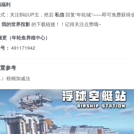
档福利
式：关注B站UP主，然后
私信
回复“年轮城”——即可免费获得
与
我的世界投影
的下载链接！！记得关注点赞哦~
与催更（年轮鱼养殖中心）
群号：
491171942
配置参考
包：
梧桐加减法