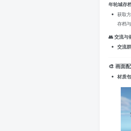
年轮城存
获取方
存档
👥 交流
交流
🎨 画面
材质