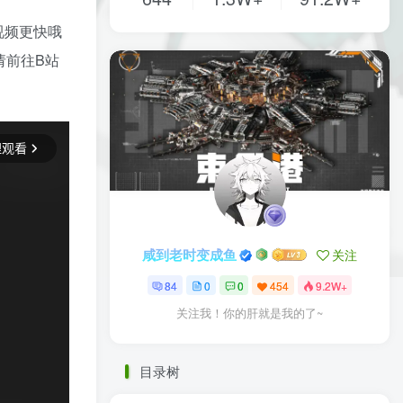
视频更快哦
请前往B站
咸到老时变成鱼
关注
84
0
0
454
9.2W+
关注我！你的肝就是我的了~
目录树