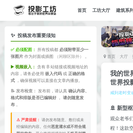
首页
工坊大厅
建筑系
✨
投稿发布重要须知
✅ 必须配图：
所有投稿都
必须附带至少一
张图片
作为封面或插图
（闲聊区除外）
。
首页
大厅
▶️ 视频嵌入：
含有 B 站链接或视频地址的
我的世
内容，请务必使用
嵌入代码
或
正确的格
式
，确保视频可以直接在文章内播放。
世界投
📝 发布检查：
发布前，请认真
确认内容、
咸到老时变
格式和排版是否已编辑好
，
请勿随意发
布
。
🚢 新
观众老爷
⚠️ 严肃提醒：
请勿发布随意、敷衍或未
经编辑的内容。任何
恶意灌水或不符合规
程！这款