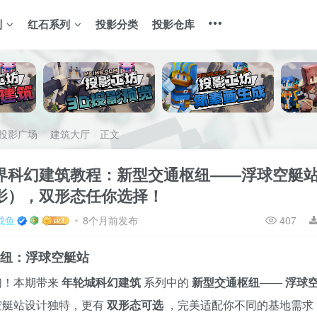
列
红石系列
投影分类
投影仓库
投影广场
建筑大厅
正文
界科幻建筑教程：新型交通枢纽——浮球空艇
影），双形态任你选择！
成鱼
8个月前发布
407
型枢纽：浮球空艇站
们！本期带来
年轮城科幻建筑
系列中的
新型交通枢纽
——
浮球
空艇站设计独特，更有
双形态可选
，完美适配你不同的基地需求