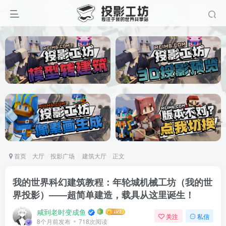
首页
大厅
投影广场
建筑大厅
正文
我的世界科幻建筑教程：年轮城机械工坊（我的世
界投影）——超简单建造，载具从这里诞生！
咸到老时变成鱼
关注
私信
8个月前发布
718次阅读