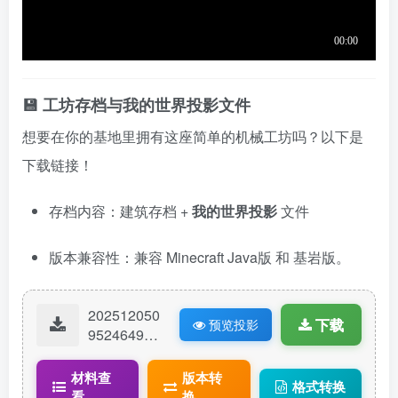
💾 工坊存档与我的世界投影文件
想要在你的基地里拥有这座简单的机械工坊吗？以下是
下载链接！
存档内容：建筑存档 +
我的世界投影
文件
版本兼容性：兼容 Minecraft Java版 和 基岩版。
202512050
下载
预览投影
95246497-
机械平台.lit
ematic
材料查
版本转
格式转换
看
换