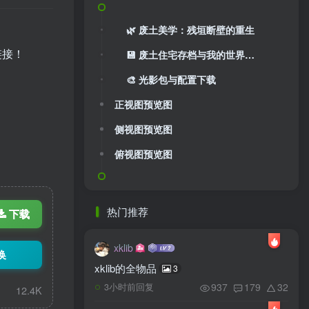
🌿 废土美学：残垣断壁的重生
链接！
💾 废土住宅存档与我的世界投影文件
🎨 光影包与配置下载
正视图预览图
侧视图预览图
俯视图预览图
热门推荐
下载
xklib
换
xklib的全物品
3
937
179
32
3小时前回复
12.4K