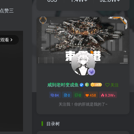
”点赞三
咸到老时变成鱼
关注
84
0
0
458
9.3W+
关注我！你的肝就是我的了~
目录树