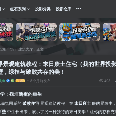
列
红石系列
投影分类
投影仓库
投影广场
建筑大厅
正文
界景观建筑教程：末日废土住宅（我的世界投
壁，绿植与破败共存的美！
成鱼
8个月前发布
403
土美学：残垣断壁的重生
充满氛围感的
破败住宅
景观建筑教程！在
末日废土
般的景象中
断壁
中生长出来，展示了另一种独特的末日美学！让你的存档充