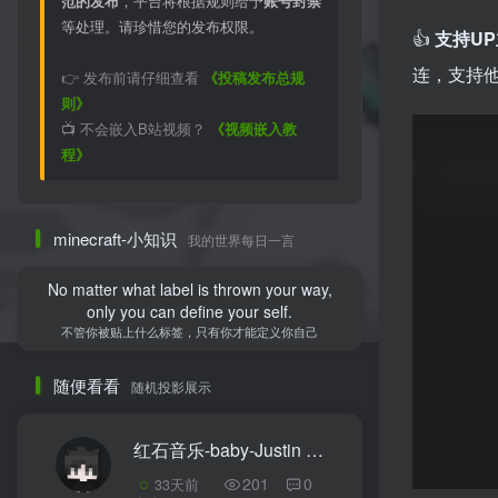
范的发布
，平台将根据规则给予
账号封禁
等处理。请珍惜您的发布权限。
👍
支持U
连，支持
👉 发布前请仔细查看
《投稿发布总规
则》
📺 不会嵌入B站视频？
《视频嵌入教
程》
minecraft-小知识
我的世界每日一言
No matter what label is thrown your way,
only you can define your self.
不管你被贴上什么标签，只有你才能定义你自己
随便看看
随机投影展示
红石音乐-baby-Justin Bieber
2
201
0
33天前