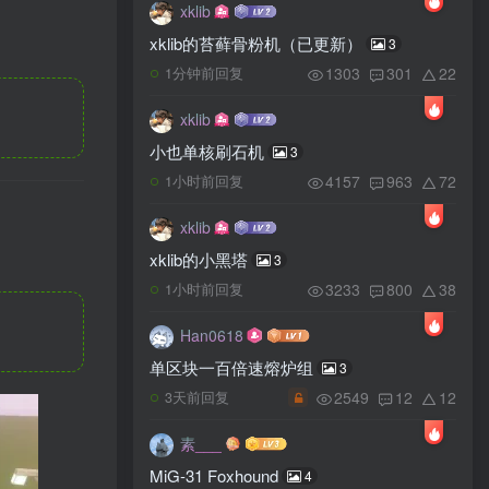
xklib
xklib的苔藓骨粉机（已更新）
3
1303
301
22
1分钟前回复
xklib
小也单核刷石机
3
4157
963
72
1小时前回复
xklib
xklib的小黑塔
3
3233
800
38
1小时前回复
Han0618
单区块一百倍速熔炉组
3
2549
12
12
3天前回复
素___
MiG-31 Foxhound
4