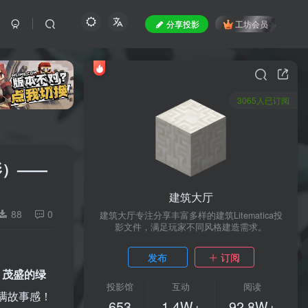
分享投影
工坊会员
3065人已订阅
影）——
建筑大厅
88
0
建筑大厅专注分享丰富多样的建筑Litematica投
影文件，满足玩家不同风格建造需求。
发布
订阅
，
茂盛的绿
投影馆
互动
阅读
满故事感！
653
1.4W+
92.8W+