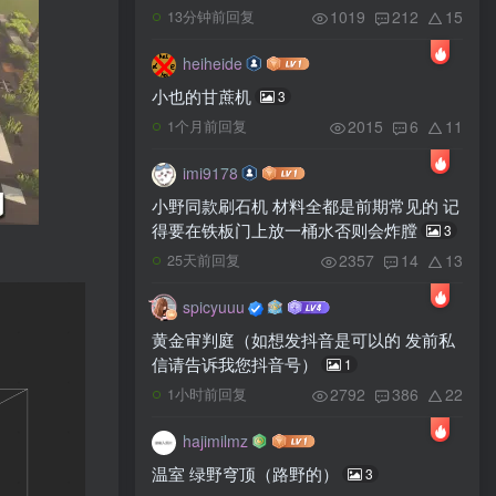
1019
212
15
13分钟前回复
heiheide
小也的甘蔗机
3
2015
6
11
1个月前回复
imi9178
小野同款刷石机 材料全都是前期常见的 记
得要在铁板门上放一桶水否则会炸膛
3
2357
14
13
25天前回复
spicyuuu
黄金审判庭（如想发抖音是可以的 发前私
信请告诉我您抖音号）
1
2792
386
22
1小时前回复
hajimilmz
温室 绿野穹顶（路野的）
3