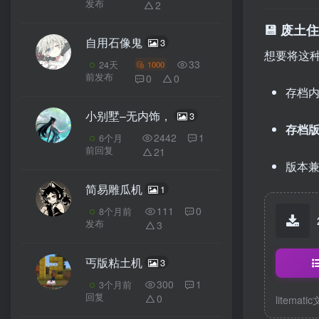
发布
2
💾 废
自用石像鬼
3
想要将这
33
1000
24天
前发布
0
0
存档内
小别墅–无内饰，
3
存档
2442
1
6个月
前回复
21
版本兼
简易雕瓜机
1
111
0
8个月前
发布
3
丐版粘土机
3
300
1
3个月前
回复
0
litemati