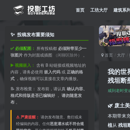
首页
工坊大厅
建筑系
✨
投稿发布重要须知
✅ 必须配图：
所有投稿都
必须附带至少一
张图片
作为封面或插图
（闲聊区除外）
。
首页
大厅
▶️ 视频嵌入：
含有 B 站链接或视频地址的
我的世
内容，请务必使用
嵌入代码
或
正确的格
式
，确保视频可以直接在文章内播放。
残垣断
📝 发布检查：
发布前，请认真
确认内容、
咸到老时变
格式和排版是否已编辑好
，
请勿随意发
布
。
🌿 废
本期带来
⚠️ 严肃提醒：
请勿发布随意、敷衍或未
经编辑的内容。任何
恶意灌水或不符合规
植
从
残垣