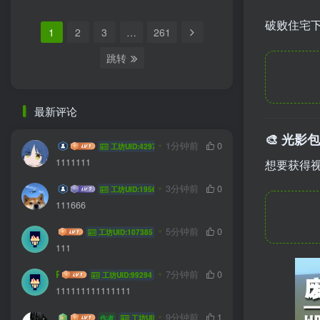
破败住宅
1
2
3
…
261
跳转
最新评论
🎨 光影
haozi2233
1分钟前
0
工坊UID:42979
1111111
想要获得
星野
3分钟前
0
工坊UID:19563
111666
牛发芽
5分钟前
0
工坊UID:107385
111
Prove
7分钟前
0
工坊UID:99294
111111111111111
斑马不迷路
9分钟前
1
作者
工坊UID:56606