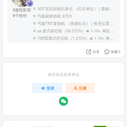
3GT玄武岩刷石单元 （红石单位） | 基础构架参考自QQDT
6篇投影馆
8个粉丝
丐版刷铁轨机 9万/h
丐版TNT复制机 （简易红石） | 有无位置性待测
🧱 竖式刷石机（30.5万/h）🔥 1.16+ 单区块高效 | 无粉版/无黏版
72K双模式挖石机（7.2万/h）🔥 1.16+ 单区块 灵活切换模式
分享
收藏
5
请登录后发表评论
登录
注册