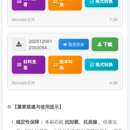
格式转换
29-by：hao
看
换
handy.litem
atic
litematic文件
7.3K
202512061
下载
预览投影
23030644-
2024.3.1-5
0万版刷石
材料查
版本转
格式转换
机.litematic
看
换
litematic文件
4.8K
⚙️
【重要搭建与使用提示】
稳定性保障：
本刷石机
抗卸载、抗崩服
。但请注