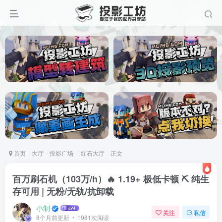
首页
大厅
投影广场
红石大厅
正文
百万刷石机（103万/h）🔥 1.19+ 极低卡顿 ⛏️ 纯生
存可用 | 无粉/无轨/抗卸载
小制
关注
私信
8个月前更新
1981次阅读