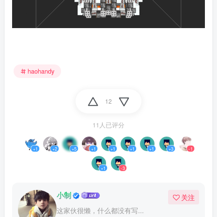
haohandy
12
11人已评分
+1
+2
+5
+1
+1
+1
+1
+3
-1
+1
-3
小制
关注
这家伙很懒，什么都没有写...