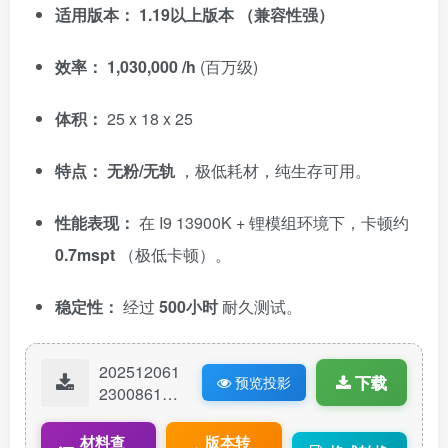
适用版本：
1.19以上版本
（兼容性强）
效率：
1,030,000 /h
(百万级)
体积：
25 x 18 x 25
特点：
无粉/无轨
，极低耗材，纯生存可用。
性能表现：
在 I9 13900K + 锂模组环境下，卡顿约
0.7mspt
（极低卡顿）。
稳定性：
经过
500小时
耐久测试。
202512061
下载
预览投影
23008610-
_百万刷石
机_-2024.2.
材料查
版本转