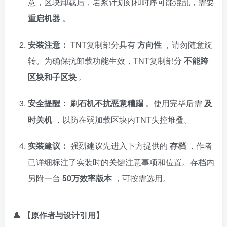
意，区块卸载后，岩浆计划刻和时序可能混乱，需要
重启机器
。
安装注意：
TNT复制部分具有
方向性
，请勿随意旋
转。为确保抗卸载功能生效，TNT复制部分
不能跨
区块和子区块
。
安全提醒：
刷石机不抗恶意糟蹋
。使用完毕后需
及
时关机
，以防在弱加载区块内TNT失控堆叠。
实装建议：
强烈建议先进入下方提供的
存档
，作者
已详细标注了实装时的关键注意事项和位置。存档内
另附一台
50万效率版本
，可按需选用。
👤
【原作者与设计引用】